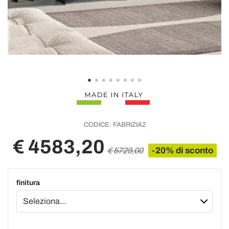
CODICE:
FABRIZIA2
€ 4583,20
-20% di sconto
€ 5729,00
finitura