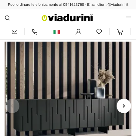
Puoi ordinare telefonicamente al 0541623760 - Email clienti@viadurini.it
Indietro
Prec
Succ
Madia con 4 Ante con Apertura Push
Pull in MDF Made in Italy - Fabrizia