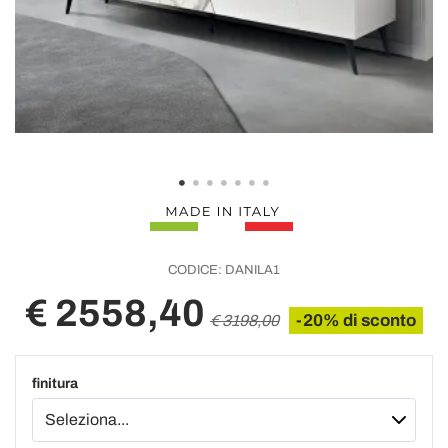
CODICE:
DANILA1
€ 2558,40
-20% di sconto
€ 3198,00
finitura