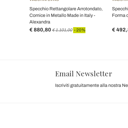
specchi
Specchio Rettangolare Arrotondato,
Specchi
er
Cornice in Metallo Made in Italy -
Forma di
Alexandra
€ 880,80
€ 492
€ 1.101,00
- 20%
Email Newsletter
Iscriviti gratuitamente alla nostra N