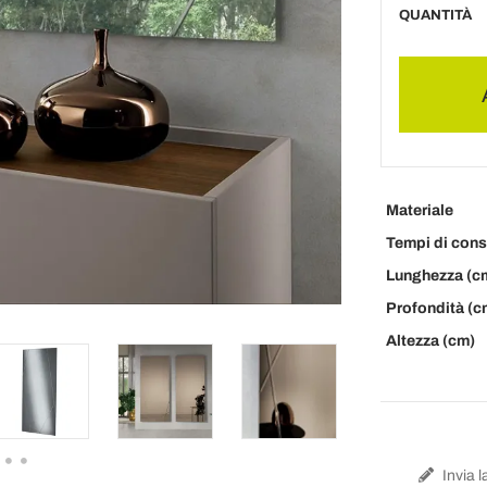
QUANTITÀ
Materiale
Tempi di con
Lunghezza (c
Profondità (c
Altezza (cm)
Invia l