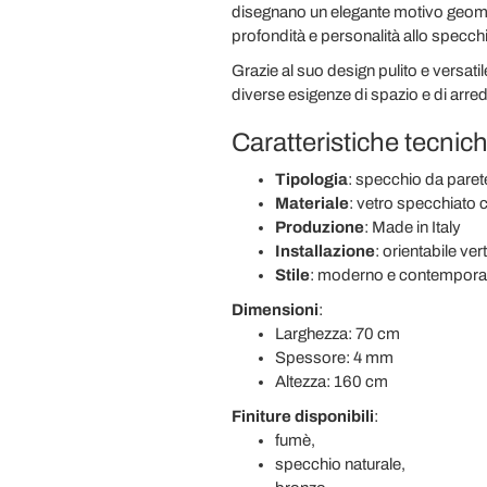
disegnano un elegante motivo geometr
profondità e personalità allo specch
Grazie al suo design pulito e versat
diverse esigenze di spazio e di arre
Caratteristiche tecnic
Tipologia
: specchio da paret
Materiale
: vetro specchiato c
Produzione
: Made in Italy
Installazione
: orientabile ver
Stile
: moderno e contempor
Dimensioni
:
Larghezza: 70 cm
Spessore: 4 mm
Altezza: 160 cm
Finiture disponibili
:
fumè,
specchio naturale,