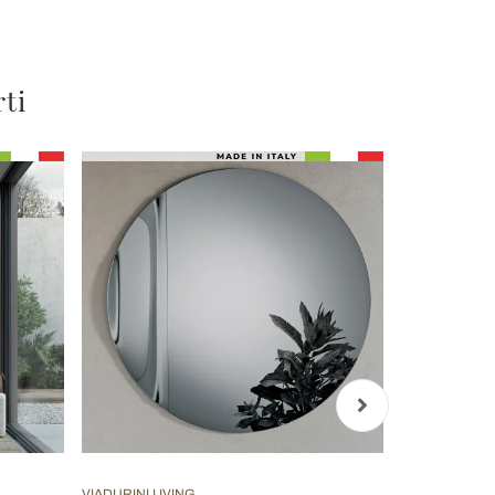
rti
VIADURINI LIVING
VIADURINI D