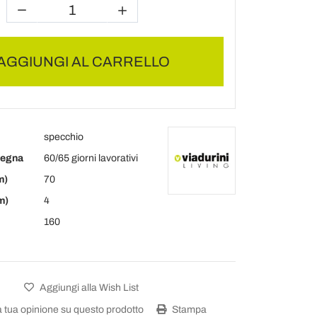
AGGIUNGI AL CARRELLO
specchio
segna
60/65 giorni lavorativi
m)
70
m)
4
160
Aggiungi alla Wish List
a tua opinione su questo prodotto
Stampa