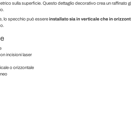
ico sulla superficie. Questo dettaglio decorativo crea un raffinato gi
io.
ile, lo specchio può essere
installato sia in verticale che in orizzon
do.
he
e
on incisioni laser
ticale o orizzontale
aneo