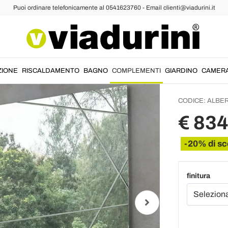
Puoi ordinare telefonicamente al 0541623760 - Email clienti@viadurini.it
chi da Parete
Specchi Design
Specch
Incisio
- Alber
ZIONE
RISCALDAMENTO
BAGNO
COMPLEMENTI
GIARDINO
CAMER
CODICE:
ALBER
€ 834
-20% di sc
finitura