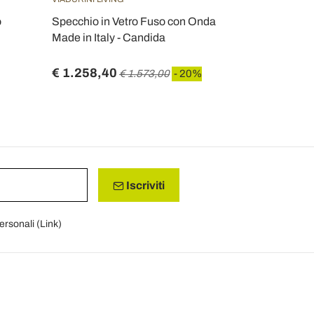
o
Specchio in Vetro Fuso con Onda
Specchio da
Made in Italy - Candida
decorato a 
€ 1.258,40
€ 752,00
€ 1.573,00
- 20%
Iscriviti
personali (
Link
)