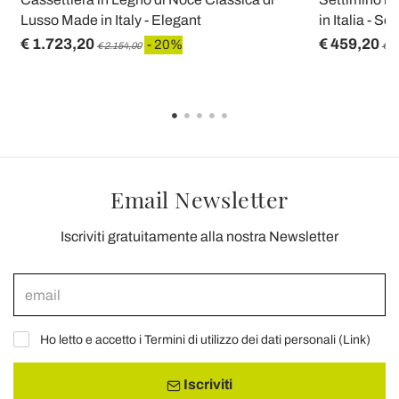
Lusso Made in Italy - Elegant
in Italia - Se
€ 1.723,20
€ 459,20
- 20%
€ 2.154,00
€ 5
Email Newsletter
Iscriviti gratuitamente alla nostra Newsletter
Ho letto e accetto i Termini di utilizzo dei dati personali (
Link
)
Iscriviti