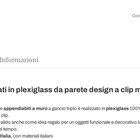
Con
 Informazioni
ati in plexiglass da parete design a cli
le
appendiabiti a muro
a gancio triplo è realizzato in
plexiglass
100% 
clip.
alido anche come idea regalo per un oggetti funzionale e decorativo la 
el tempo.
Italia
, con materiali italiani.