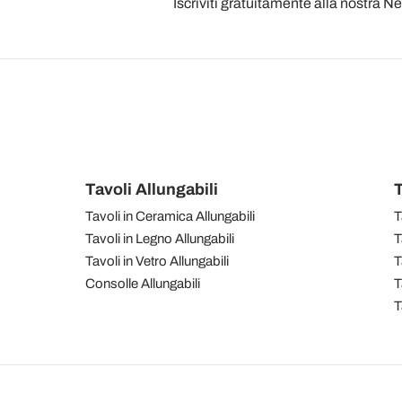
Iscriviti gratuitamente alla nostra N
Tavoli Allungabili
T
Tavoli in Ceramica Allungabili
T
Tavoli in Legno Allungabili
T
Tavoli in Vetro Allungabili
T
Consolle Allungabili
T
T