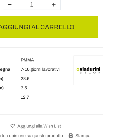
AGGIUNGI AL CARRELLO
PMMA
segna
7-10 giorni lavorativi
m)
28.5
m)
3.5
12,7
Aggiungi alla Wish List
a tua opinione su questo prodotto
Stampa