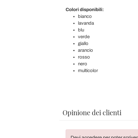
Colori disponibili:
bianco
lavanda
blu
verde
giallo
arancio
rosso
nero
multicolor
Opinione dei clienti
Devi accedere per poter scriver