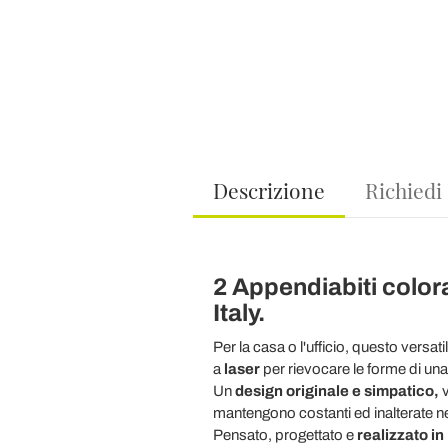
Descrizione
Richiedi
2 Appendiabiti color
Italy.
Per la casa o l'ufficio, questo versati
a
laser
per rievocare le forme di una 
Un
design originale e simpatico,
v
mantengono costanti ed inalterate n
Pensato, progettato e
realizzato in 