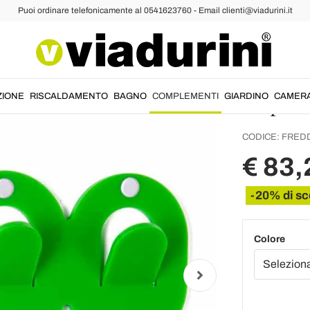
Puoi ordinare telefonicamente al 0541623760 - Email clienti@viadurini.it
iti da Parete
2 Appen
in Plex
Clip - 
ZIONE
RISCALDAMENTO
BAGNO
COMPLEMENTI
GIARDINO
CAMER
CODICE:
FREDD
€ 83,
-20% di sc
Colore