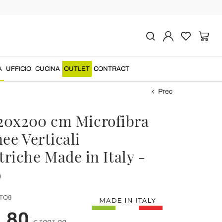
A
UFFICIO
CUCINA
OUTLET
CONTRACT
Prec
120x200 cm Microfibra
ee Verticali
riche Made in Italy -
o
TO9
,80