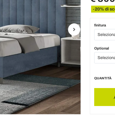
-20% di sc
finitura
Optional
QUANTITÀ