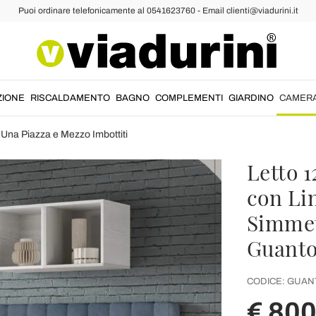
Puoi ordinare telefonicamente al 0541623760 - Email clienti@viadurini.it
ZIONE
RISCALDAMENTO
BAGNO
COMPLEMENTI
GIARDINO
CAMER
i Una Piazza e Mezzo Imbottiti
Letto 
con Lin
Simmet
Guant
CODICE:
GUAN
€ 800