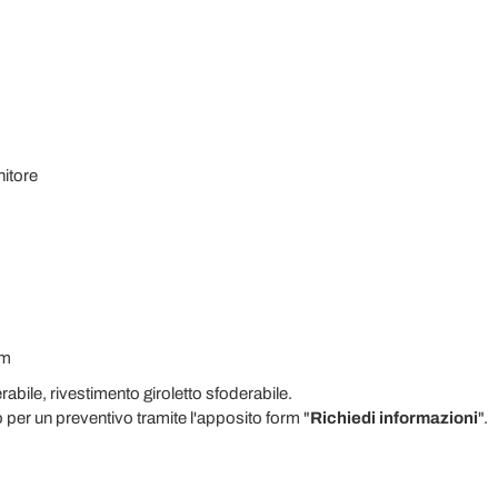
itore
cm
abile, rivestimento giroletto sfoderabile.
o per un preventivo tramite l'apposito form "
Richiedi informazioni
".