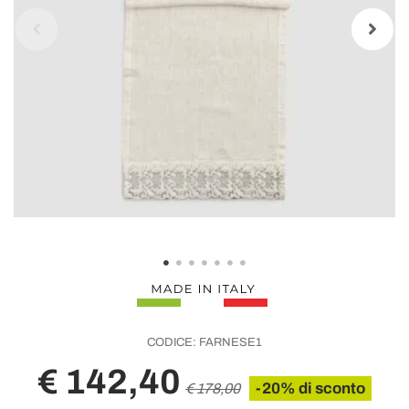
CODICE:
FARNESE1
€ 142,40
-20% di sconto
€ 178,00