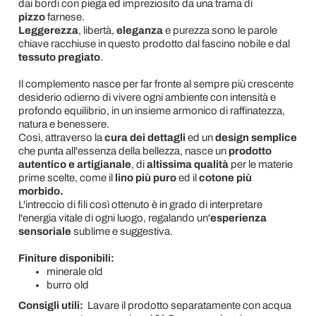
dai bordi con piega ed impreziosito da una trama di
pizzo
farnese.
Leggerezza
, libertà,
eleganza
e purezza sono le parole
chiave racchiuse in questo prodotto dal fascino nobile e dal
tessuto pregiato
.
Il complemento nasce per far fronte al sempre più crescente
desiderio odierno di vivere ogni ambiente con intensità e
profondo equilibrio, in un insieme armonico di raffinatezza,
natura e benessere.
Così, attraverso la
cura dei dettagli
ed un
design semplice
che punta all'essenza della bellezza, nasce un
prodotto
autentico e artigianale
, di
altissima qualità
per le materie
prime scelte, come il
lino più puro
ed il
cotone più
morbido.
L'intreccio di fili così ottenuto è in grado di interpretare
l'energia vitale di ogni luogo, regalando un'
esperienza
sensoriale
sublime e suggestiva.
Finiture disponibili:
minerale old
burro old
Consigli utili:
Lavare il prodotto separatamente con acqua