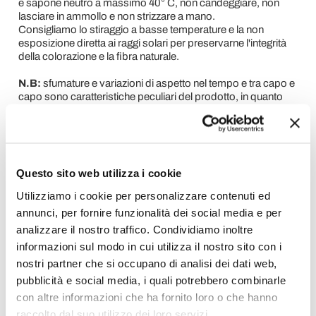
e sapone neutro a massimo 40° C, non candeggiare, non
lasciare in ammollo e non strizzare a mano.
Consigliamo lo stiraggio a basse temperature e la non
esposizione diretta ai raggi solari per preservarne l'integrità
della colorazione e la fibra naturale.
N.B:
sfumature e variazioni di aspetto nel tempo e tra capo e
capo sono caratteristiche peculiari del prodotto, in quanto
realizzato con materiali naturali.
Richiedi Informazioni
Questo sito web utilizza i cookie
Utilizziamo i cookie per personalizzare contenuti ed
Opinione dei clienti
annunci, per fornire funzionalità dei social media e per
analizzare il nostro traffico. Condividiamo inoltre
informazioni sul modo in cui utilizza il nostro sito con i
Devi accedere per poter scrivere la tua opinione.
nostri partner che si occupano di analisi dei dati web,
pubblicità e social media, i quali potrebbero combinarle
con altre informazioni che ha fornito loro o che hanno
raccolto dal suo utilizzo dei loro servizi.