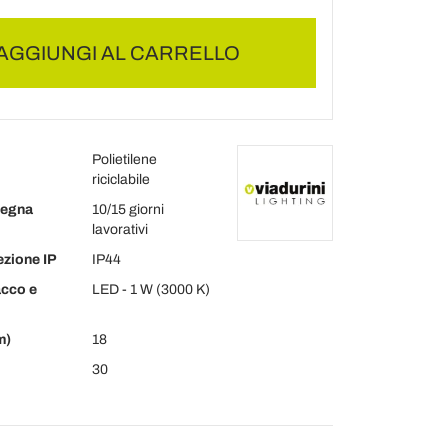
AGGIUNGI AL CARRELLO
Polietilene
riciclabile
segna
10/15 giorni
lavorativi
ezione IP
IP44
acco e
LED - 1 W (3000 K)
m)
18
30