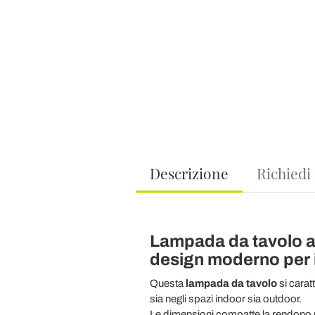
Descrizione
Richiedi
Lampada da tavolo a LE
design moderno per in
Questa
lampada da tavolo
si carat
sia negli spazi indoor sia outdoor.
Le dimensioni compatte la rendono por