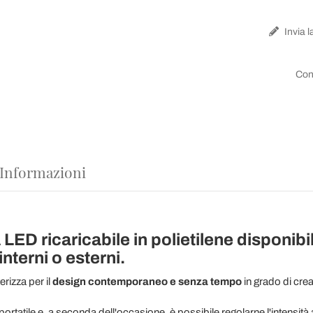
Invia l
Con
 Informazioni
D ricaricabile in polietilene disponibile
terni o esterni.
terizza per il
design contemporaneo e senza tempo
in grado di cre
tatile e, a seconda dell'occasione, è possibile regolarne l'intensità at