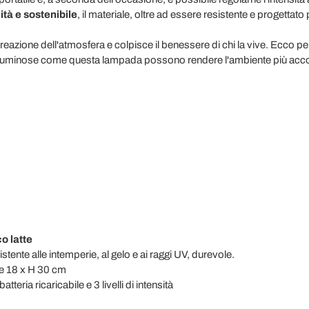
lità e sostenibile
, il materiale, oltre ad essere resistente e progettato
 creazione dell'atmosfera e colpisce il benessere di chi la vive. Ecco p
nti luminose come questa lampada possono rendere l'ambiente più accog
co latte
stente alle intemperie, al gelo e ai raggi UV, durevole.
se 18 x H 30 cm
teria ricaricabile e 3 livelli di intensità