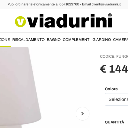
Puoi ordinare telefonicamente al 0541623760 - Email clienti@viadurini.it
ampade da Tavolo Design
Lampad
Polieti
Estern
ZIONE
RISCALDAMENTO
BAGNO
COMPLEMENTI
GIARDINO
CAMER
CODICE:
FUNG
€ 144
Colore
QUANTITÀ