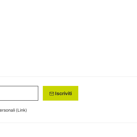
Iscriviti
personali (
Link
)