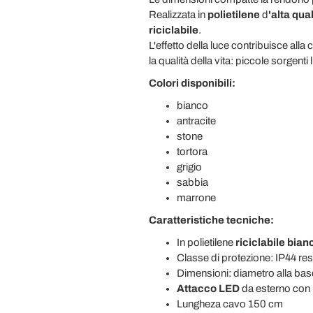
Realizzata in
polietilene
d
'alta qua
riciclabile
.
L'effetto della luce contribuisce alla
la qualità della vita: piccole sorge
Colori disponibili:
bianco
antracite
stone
tortora
grigio
sabbia
marrone
Caratteristiche tecniche:
In polietilene
riciclabile bian
Classe di protezione: IP44 resi
Dimensioni: diametro alla ba
Attacco LED
da esterno con bat
Lungheza cavo 150 cm