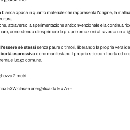
a
bianca opaca in quanto materiale che rappresenta l'origine, la mallea
cultura.
he, attraverso la sperimentazione anticonvenzionale e la continua ric
onare, concedendo di esprimere le proprie emozioni attraverso un ori
l'
essere sè stessi
senza paure o timori, liberando la propria vera iden
ibertà espressiva
e che manifestano il proprio stile con libertà ed ene
schema e luogo comune.
ghezza 2 metri
 max 53W classe energetica da E a A++