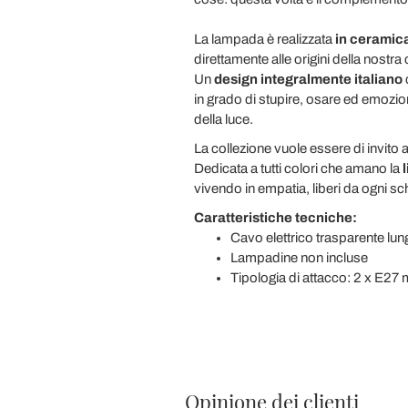
La lampada è realizzata
in ceramic
direttamente alle origini della nostra 
Un
design integralmente italiano
c
in grado di stupire, osare ed emozi
della luce.
La collezione vuole essere di invito al
Dedicata a tutti colori che amano la
l
vivendo in empatia, liberi da ogni 
Caratteristiche tecniche:
Cavo elettrico trasparente lun
Lampadine non incluse
Tipologia di attacco: 2 x E27
Opinione dei clienti