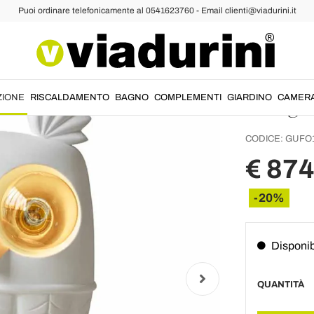
Puoi ordinare telefonicamente al 0541623760 - Email clienti@viadurini.it
ampade da Tavolo Design
Lampad
Cerami
Design
ZIONE
RISCALDAMENTO
BAGNO
COMPLEMENTI
GIARDINO
CAMER
CODICE:
GUFO
€ 874
-20%
Disponib
QUANTITÀ