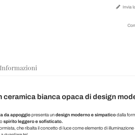
Invia l
Con
 Informazioni
n ceramica bianca opaca di design mode
.
a da appoggio
presenta un
design moderno e simpatico
dalla form
no
spirito leggero e sofisticato.
ormista, che ribalta il concetto di luce come elemento di illuminazione
a guardare te!