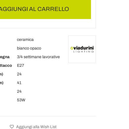
AGGIUNGI AL CARRELLO
ceramica
bianco opaco
segna
3/4 settimane lavorative
attacco
E27
m)
24
m)
41
24
53W
Aggiungi alla Wish List