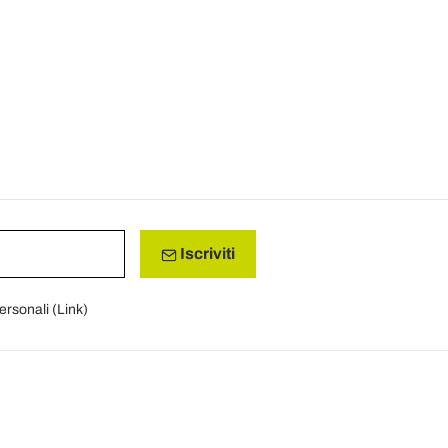
Iscriviti
personali (
Link
)