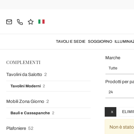
Home
Viadurini Lighting
COMPLEMENTI
Complementi d’Arred
TAVOLI E SEDIE
SOGGIORNO
ILLUMINA
Marche
Portalegna da Interno in Acciaio Nero con 4 Attrezzi Made in Italy -
COMPLEMENTI
Phebe
Tutte
I am very satisfied with my new steel firewood holder that I have
Tavolini da Salotto
2
purchased. The design is simple and the product is functional made with
Prodotti per p
quality materials.
Tavolini Moderni
2
24
Mobili Zona Giorno
2
ELIMI
X
Bauli e Cassapanche
2
Non è stato
Plafoniere
52