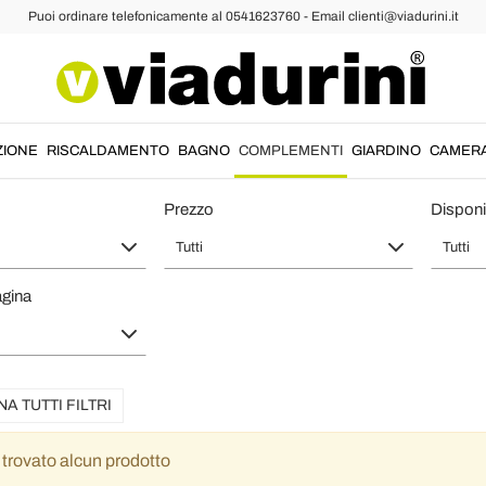
Puoi ordinare telefonicamente al 0541623760 - Email clienti@viadurini.it
o e Decorazioni Casa Made in Ital
Recensioni :
Voto medio : 5,0
ZIONE
RISCALDAMENTO
BAGNO
COMPLEMENTI
GIARDINO
CAMER
Prezzo
Disponib
Orologio da parete su due livelli di design made in Italy Eccli
Die wand uhr ist super.
Tutti
Tutti
agina
NA TUTTI FILTRI
 trovato alcun prodotto