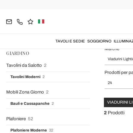
Home
Viadurini Lighting
GIARDINO
Poltrone da Giardino
Poltrone da Esterno Design M
TAVOLI E SEDIE
SOGGIORNO
ILLUMINA
Marche
GIARDINO
Viadurini Light
Tavolini da Salotto
2
Prodotti per p
Tavolini Moderni
2
24
Mobili Zona Giorno
2
VIADURINI 
Bauli e Cassapanche
2
2
Prodotti
Plafoniere
52
Plafoniere Moderne
32