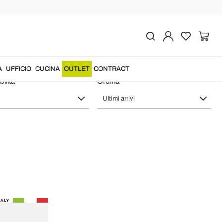
e in Italy Viadurini Lighting
A
UFFICIO
CUCINA
OUTLET
CONTRACT
ilità
Ordina
Ultimi arrivi