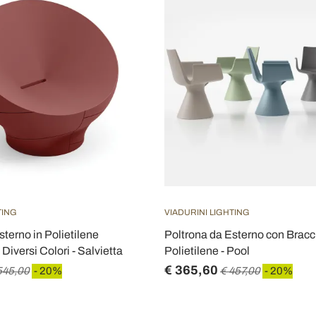
TING
VIADURINI LIGHTING
sterno in Polietilene
Poltrona da Esterno con Bracci
 Diversi Colori - Salvietta
Polietilene - Pool
€ 365,60
545,00
- 20%
€ 457,00
- 20%