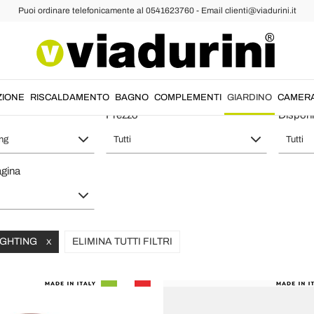
Puoi ordinare telefonicamente al 0541623760 - Email clienti@viadurini.it
oderno per Giardino o Terrazzo Mad
ZIONE
RISCALDAMENTO
BAGNO
COMPLEMENTI
GIARDINO
CAMER
Prezzo
Disponib
ing
Tutti
Tutti
agina
LIGHTING
ELIMINA TUTTI FILTRI
X