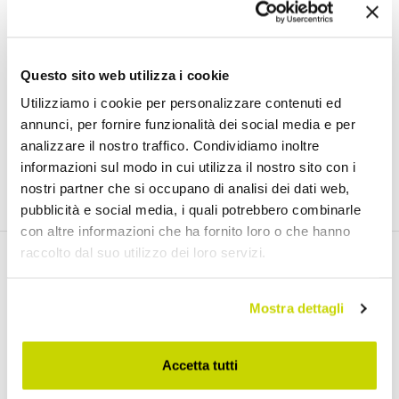
Iscriviti gratuitamente alla nostra Newsletter
Questo sito web utilizza i cookie
Utilizziamo i cookie per personalizzare contenuti ed
annunci, per fornire funzionalità dei social media e per
Ho letto e accetto i Termini di utilizzo dei dati personali (
Link
)
analizzare il nostro traffico. Condividiamo inoltre
informazioni sul modo in cui utilizza il nostro sito con i
Iscriviti
nostri partner che si occupano di analisi dei dati web,
pubblicità e social media, i quali potrebbero combinarle
con altre informazioni che ha fornito loro o che hanno
raccolto dal suo utilizzo dei loro servizi.
Scopri i nostri prodotti
Mostra dettagli
Tavoli Allungabili
Accetta tutti
Tavoli in Ceramica Allungabili
Tavoli in Legno Allungabili