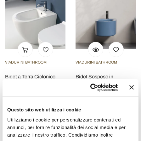
VIADURINI BATHROOM
VIADURINI BATHROOM
Bidet a Terra Ciclonico
Bidet Sospeso in
Monoforo in Ceramica dal
Ceramica di Diversi Colori
Design Moderno - Aralia
Made in Italy - Ragazza
€ 267,20
€ 752,80
- 20%
- 20%
€ 334,00
€ 941,00
Questo sito web utilizza i cookie
Utilizziamo i cookie per personalizzare contenuti ed
annunci, per fornire funzionalità dei social media e per
analizzare il nostro traffico. Condividiamo inoltre