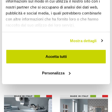
informazioni sul modo in cui utilizza il nostro sito con i
nostri partner che si occupano di analisi dei dati web,
pubblicità e social media, i quali potrebbero combinarle
con altre informazioni che ha fornito loro o che hanno
raccolto dal suo utilizzo dei loro servizi.
Mostra dettagli
VIADURINI BATHROOM
VIADURINI BATHROOM
Bidet a Terra in Ceramica
Bidet Vintage da Terra di
Accetta tutti
di Diversi Colori Made in
Design in Ceramica
Italy - Ragazza
Bianca Made in Italy –
Paulina
Personalizza
€ 729,60
€ 544,00
- 20%
- 20%
€ 912,00
€ 680,00