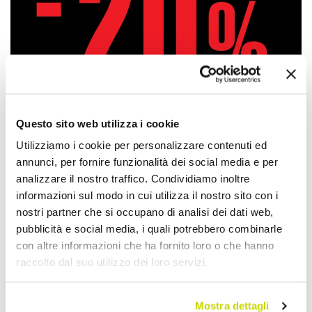
Questo sito web utilizza i cookie
Utilizziamo i cookie per personalizzare contenuti ed
annunci, per fornire funzionalità dei social media e per
analizzare il nostro traffico. Condividiamo inoltre
informazioni sul modo in cui utilizza il nostro sito con i
Approfittane subito!
nostri partner che si occupano di analisi dei dati web,
pubblicità e social media, i quali potrebbero combinarle
con altre informazioni che ha fornito loro o che hanno
raccolto dal suo utilizzo dei loro servizi.
Mostra dettagli