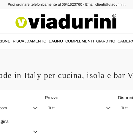
Puoi ordinare telefonicamente al 0541623760 - Email clienti@viadurini.it
ZIONE
RISCALDAMENTO
BAGNO
COMPLEMENTI
GIARDINO
CAMER
de in Italy per cucina, isola e bar
Prezzo
Disponib
room
Tutti
Tutti
agina