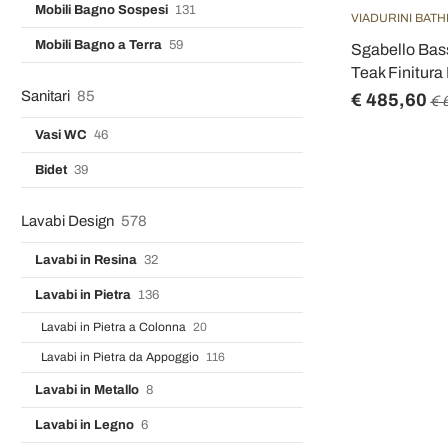
Mobili Bagno Sospesi
131
VIADURINI BAT
Mobili Bagno a Terra
59
Sgabello Bass
Teak Finitura
Sanitari
85
€ 485,60
€ 
Vasi WC
46
Bidet
39
Lavabi Design
578
Lavabi in Resina
32
Lavabi in Pietra
136
Lavabi in Pietra a Colonna
20
Lavabi in Pietra da Appoggio
116
Lavabi in Metallo
8
Lavabi in Legno
6