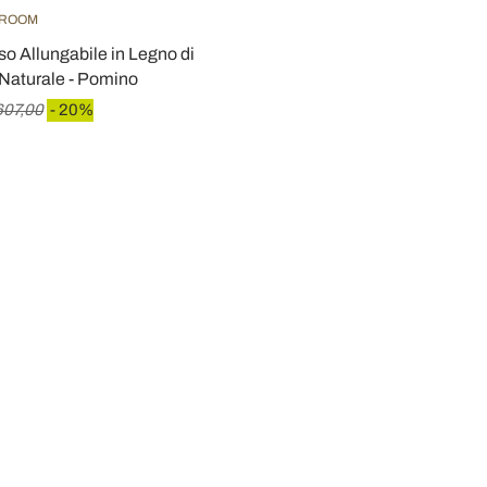
HROOM
o Allungabile in Legno di
 Naturale - Pomino
607,00
- 20%