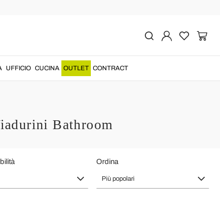
A
UFFICIO
CUCINA
OUTLET
CONTRACT
 Viadurini Bathroom
ilità
Ordina
Più popolari