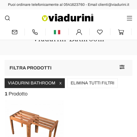
Puoi ordinare telefonicamente al 0541623760 - Email clienti@viadurini.it
Sgabelli da Cucina
Sgabelli da Cucina Vintage Ideali
Sedute per il Relax e la Comodità
Viadurini Bathroom
Toggle
FILTRA PRODOTTI
navigat
VIADURINI BATHROOM
ELIMINA TUTTI FILTRI
X
1
Prodotto