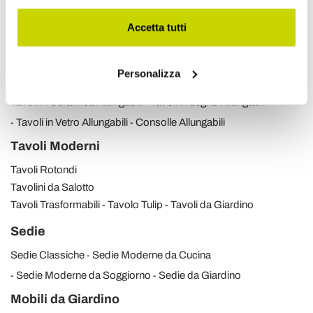
Scopri i nostri prodotti
Accetta tutti
Personalizza
Tavoli Allungabili
Tavoli in Ceramica Allungabili
Tavoli in Legno Allungabili
Tavoli in Vetro Allungabili
Consolle Allungabili
Tavoli Moderni
Tavoli Rotondi
Tavolini da Salotto
Tavoli Trasformabili
Tavolo Tulip
Tavoli da Giardino
Sedie
Sedie Classiche
Sedie Moderne da Cucina
Sedie Moderne da Soggiorno
Sedie da Giardino
Mobili da Giardino