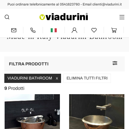
Puoi ordinare telefonicamente al 0541623760 - Email clienti@viadurini.it
Lavabi Design
Lavabi in Rame per Bagno dal
Design Moderno Fatti a Mano
Made in Italy Viadurini Bathroom
Toggle
FILTRA PRODOTTI
navigat
VIADURINI BATHROOM
ELIMINA TUTTI FILTRI
X
9
Prodotti