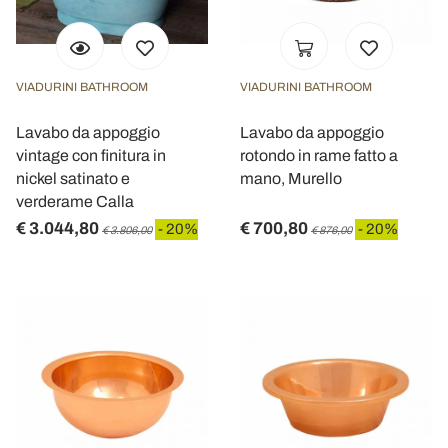
VIADURINI BATHROOM
VIADURINI BATHROOM
Lavabo da appoggio
Lavabo da appoggio
vintage con finitura in
rotondo in rame fatto a
nickel satinato e
mano, Murello
verderame Calla
€ 3.044,80
€ 700,80
- 20%
- 20%
€ 3.806,00
€ 876,00