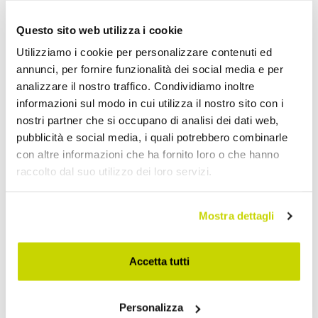
Questo sito web utilizza i cookie
VIADURINI BATHROOM
VIADURINI BATHROOM
Utilizziamo i cookie per personalizzare contenuti ed
annunci, per fornire funzionalità dei social media e per
Lavabo appoggio design
Lavabo tondo da appoggio
analizzare il nostro traffico. Condividiamo inoltre
vintage in rame fatto a
in rame, fatto a mano, Alba
informazioni sul modo in cui utilizza il nostro sito con i
mano Calla
nostri partner che si occupano di analisi dei dati web,
€ 3.627,20
€ 2.257,60
- 20%
- 20%
€ 4.534,00
€ 2.822,00
pubblicità e social media, i quali potrebbero combinarle
con altre informazioni che ha fornito loro o che hanno
raccolto dal suo utilizzo dei loro servizi.
Mostra dettagli
Accetta tutti
Personalizza