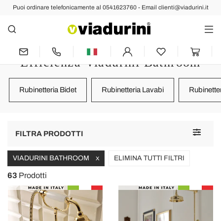
Puoi ordinare telefonicamente al 0541623760 - Email clienti@viadurini.it
BAGNO
Rubinetti e Miscelatori per il
Bagno, Design Moderno ed
Efficienza Viadurini Bathroom
Rubinetteria Bidet
Rubinetteria Lavabi
Rubinette
Toggle
FILTRA PRODOTTI
navigat
VIADURINI BATHROOM
ELIMINA TUTTI FILTRI
X
63
Prodotti