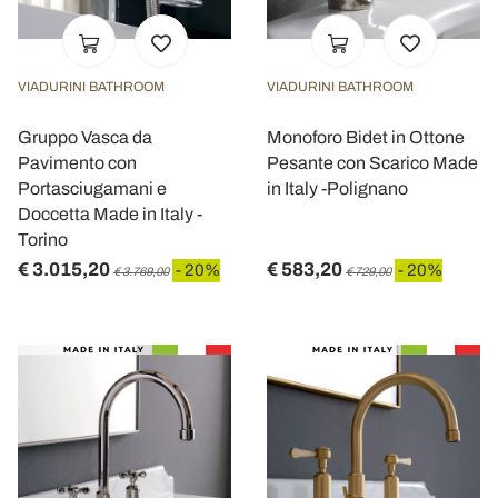
VIADURINI BATHROOM
VIADURINI BATHROOM
Gruppo Vasca da
Monoforo Bidet in Ottone
Pavimento con
Pesante con Scarico Made
Portasciugamani e
in Italy -Polignano
Doccetta Made in Italy -
Torino
€ 3.015,20
€ 583,20
- 20%
- 20%
€ 3.769,00
€ 729,00