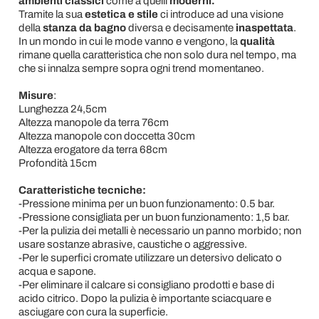
ambienti classici
come a quelli
moderni.
Tramite la sua
estetica e stile
ci introduce ad una visione
della
stanza da bagno
diversa e decisamente
inaspettata
.
In un mondo in cui le mode vanno e vengono, la
qualità
rimane quella caratteristica che non solo dura nel tempo, ma
che si innalza sempre sopra ogni trend momentaneo.
Misure
:
Lunghezza 24,5cm
Altezza manopole da terra 76cm
Altezza manopole con doccetta 30cm
Altezza erogatore da terra 68cm
Profondità 15cm
Caratteristiche tecniche:
-Pressione minima per un buon funzionamento: 0.5 bar.
-Pressione consigliata per un buon funzionamento: 1,5 bar.
-Per la pulizia dei metalli è necessario un panno morbido; non
usare sostanze abrasive, caustiche o aggressive.
-Per le superfici cromate utilizzare un detersivo delicato o
acqua e sapone.
-Per eliminare il calcare si consigliano prodotti e base di
acido citrico. Dopo la pulizia è importante sciacquare e
asciugare con cura la superficie.