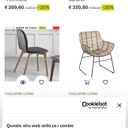
€ 269,60
€ 320,80
- 20%
- 20%
€ 337,00
€ 401,00
VIADURINI LIVING
VIADURINI LIVING
Sedia con Seduta in
Poltroncina da Soggiorno
Monoscocca in Tessuto e
in Rattan Kubù e Struttura
Gambe in Legno Made in
in Ferro - Slide
Questo sito web utilizza i cookie
Italy - Nezoku