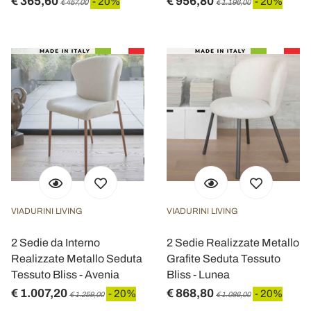
€ 365,60
€ 956,80
- 20%
- 20%
€ 457,00
€ 1.196,00
VIADURINI LIVING
VIADURINI LIVING
2 Sedie da Interno
2 Sedie Realizzate Metallo
Realizzate Metallo Seduta
Grafite Seduta Tessuto
Tessuto Bliss - Avenia
Bliss - Lunea
€ 1.007,20
€ 868,80
- 20%
- 20%
€ 1.259,00
€ 1.086,00