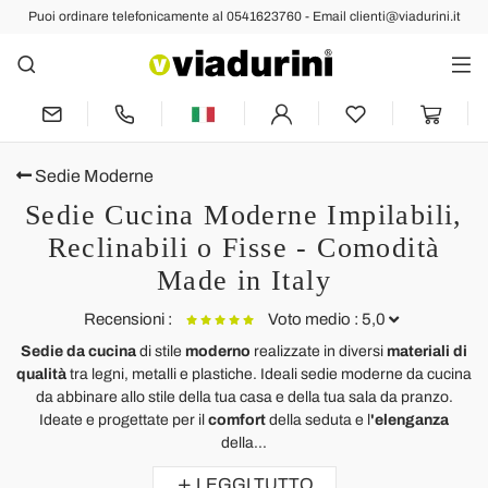
Puoi ordinare telefonicamente al 0541623760 - Email clienti@viadurini.it
Sedie Moderne
Sedie Cucina Moderne Impilabili,
Reclinabili o Fisse - Comodità
Made in Italy
Recensioni :
Voto medio : 5,0
Sedie da cucina
di stile
moderno
realizzate in diversi
materiali di
qualità
tra legni, metalli e plastiche. Ideali sedie moderne da cucina
Sedia per sala da pranzo moderna in tessuto fatta in Italia,
S
da abbinare allo stile della tua casa e della tua sala da pranzo.
Porzia
Ideate e progettate per il
comfort
della seduta e l
'elenganza
W
Ottimo servizio e sedia di qualità
della...
E
I
LEGGI TUTTO