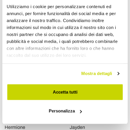
€ 369,60
€ 224,00
Utilizziamo i cookie per personalizzare contenuti ed
- 20%
- 20%
€ 462,00
€ 280,00
annunci, per fornire funzionalità dei social media e per
analizzare il nostro traffico. Condividiamo inoltre
informazioni sul modo in cui utilizza il nostro sito con i
nostri partner che si occupano di analisi dei dati web,
pubblicità e social media, i quali potrebbero combinarle
con altre informazioni che ha fornito loro o che hanno
raccolto dal suo utilizzo dei loro servizi.
Mostra dettagli
Accetta tutti
VIADURINI LIVING
VIADURINI LIVING
Sedia da Cucina in
Sedia in Faggio
Personalizza
Tessuto Colorato e Metallo
Monoscocca e Cuoio
Design Moderno -
Rigenerato Made in Italy -
Hermione
Jayden