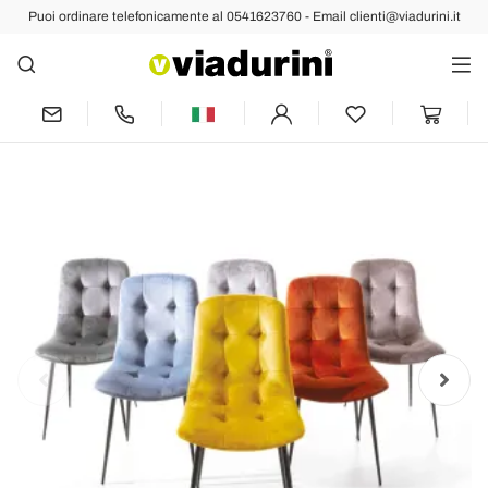
Puoi ordinare telefonicamente al 0541623760 - Email clienti@viadurini.it
Indietro
Prec
Succ
Sedia Rivestita in Velluto Antimacchia
per Sala da Pranzo, 4 Pezzi - Kylie