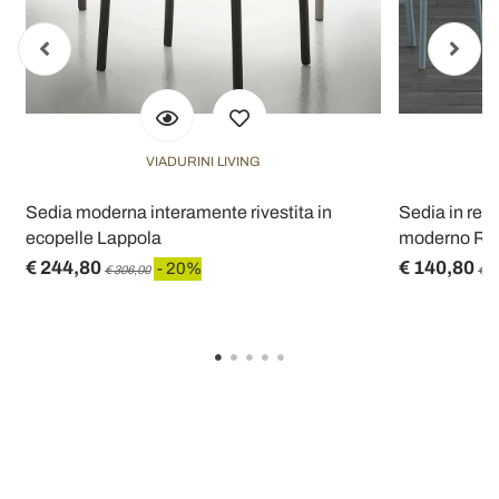
VIADURINI LIVING
Sedia moderna interamente rivestita in
Sedia in resi
ecopelle Lappola
moderno Ra
€ 244,80
€ 140,80
- 20%
€ 306,00
€ 1