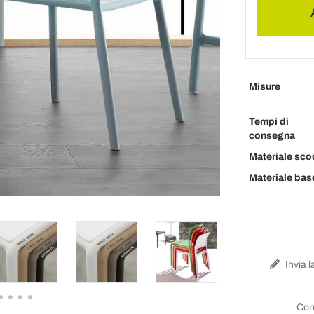
Misure
Tempi di
consegna
Materiale sco
Materiale bas
Invia l
Con