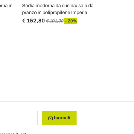
rna in
Sedia moderna da cucina/ sala da
Sedia in mas
pranzo in polipropilene Imperia
ecopelle Vi
€ 152,80
€ 266,40
€ 191,00
- 20%
Iscriviti