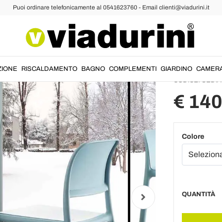
Puoi ordinare telefonicamente al 0541623760 - Email clienti@viadurini.it
Sedie Moderne da Cucina
Sedia i
design
ZIONE
RISCALDAMENTO
BAGNO
COMPLEMENTI
GIARDINO
CAMER
CODICE:
SEDIA
€ 140
Colore
QUANTITÀ