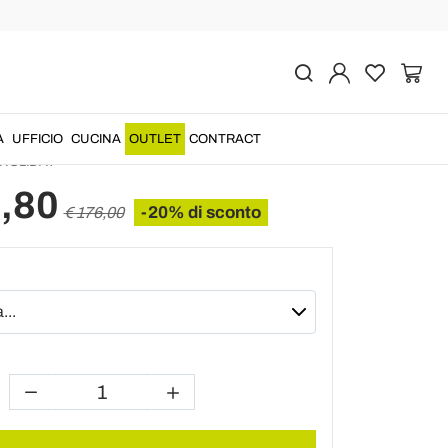
Prec
Succ
n resina e fiberglass di
 moderno Ravenna
A
UFFICIO
CUCINA
OUTLET
CONTRACT
HOLIDAY
,80
-20% di sconto
€ 176,00