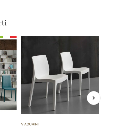
rti
VIADURINI
VIADURINI LIV