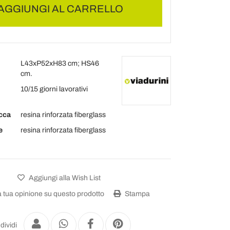
AGGIUNGI AL CARRELLO
L43xP52xH83 cm; HS46
cm.
10/15 giorni lavorativi
cca
resina rinforzata fiberglass
e
resina rinforzata fiberglass
Aggiungi alla Wish List
a tua opinione su questo prodotto
Stampa
dividi