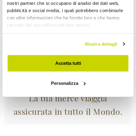
Approfittane subito!
nostri partner che si occupano di analisi dei dati web,
pubblicità e social media, i quali potrebbero combinarle
con altre informazioni che ha fornito loro o che hanno
raccolto dal suo utilizzo dei loro servizi.
Mostra dettagli
Accetta tutti
Personalizza
La tua merce viaggia
assicurata in tutto il Mondo.