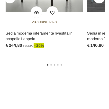
VIADURINI LIVING
Sedia moderna interamente rivestita in
Sedia in resi
ecopelle Lappola
moderno Ra
€ 244,80
€ 140,80
- 20%
€ 306,00
€ 1