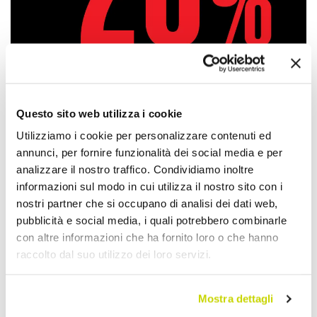
Questo sito web utilizza i cookie
Utilizziamo i cookie per personalizzare contenuti ed
annunci, per fornire funzionalità dei social media e per
Approfittane subito!
analizzare il nostro traffico. Condividiamo inoltre
informazioni sul modo in cui utilizza il nostro sito con i
nostri partner che si occupano di analisi dei dati web,
pubblicità e social media, i quali potrebbero combinarle
con altre informazioni che ha fornito loro o che hanno
raccolto dal suo utilizzo dei loro servizi.
Mostra dettagli