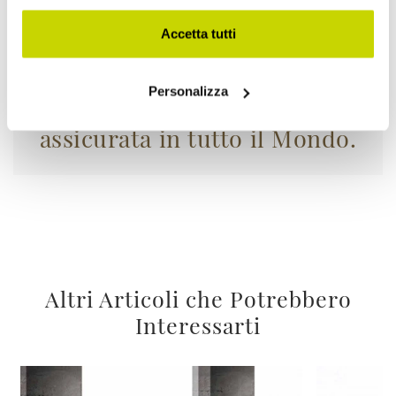
Accetta tutti
La tua merce viaggia
Personalizza
assicurata in tutto il Mondo.
Altri Articoli che Potrebbero
Interessarti