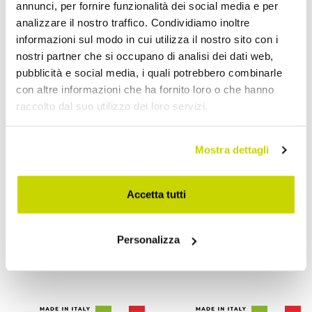
annunci, per fornire funzionalità dei social media e per
analizzare il nostro traffico. Condividiamo inoltre
informazioni sul modo in cui utilizza il nostro sito con i
nostri partner che si occupano di analisi dei dati web,
pubblicità e social media, i quali potrebbero combinarle
con altre informazioni che ha fornito loro o che hanno
raccolto dal suo utilizzo dei loro servizi.
Mostra dettagli
VIADURINI TIME DESIGN
VIADURINI TIME DESIGN
Orologio con Pendolo in
Orologio da Parete in
Accetta tutti
Metacrilato Bisatinato
Metacrilato Trasparente e
Made in Italy - Great
Bisatinato Made in Italy -
Personalizza
Glad
€ 180,80
€ 168,00
- 20%
- 20%
€ 226,00
€ 210,00