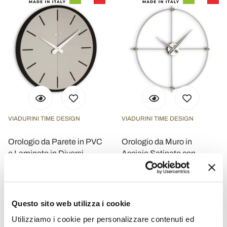
VIADURINI TIME DESIGN
VIADURINI TIME DESIGN
Orologio da Parete in PVC
Orologio da Muro in
e Laminato in Diversi
Acciaio Satinato con
Colori Made in Italy - Mean
Dettagli Cromatici Made in
Italy - Lucky
€ 177,60
€ 511,20
- 20%
- 20%
€ 222,00
€ 639,00
Questo sito web utilizza i cookie
Utilizziamo i cookie per personalizzare contenuti ed