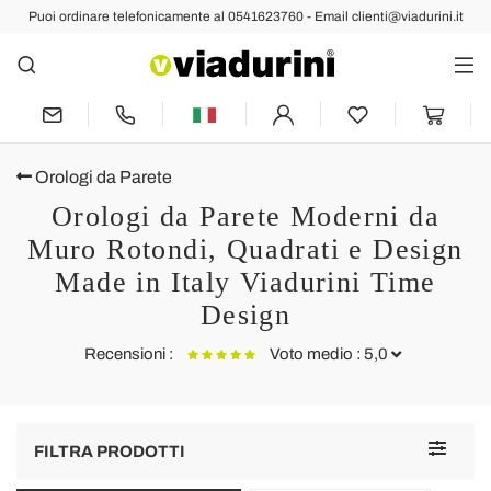
Puoi ordinare telefonicamente al 0541623760 - Email clienti@viadurini.it
Orologi da Parete
Orologi da Parete Moderni da
Muro Rotondi, Quadrati e Design
Made in Italy Viadurini Time
Design
Recensioni :
Voto medio : 5,0
Orologio da parete su due livelli di design made in Italy Eccli
O
Toggle
FILTRA PRODOTTI
Die wand uhr ist super.
S
navigat
V