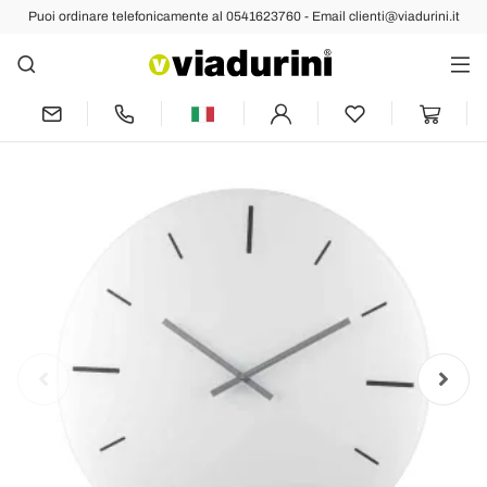
Puoi ordinare telefonicamente al 0541623760 - Email clienti@viadurini.it
Indietro
Prec
Succ
Orologio da Parete in Cristallo Acrilico
Colorato Design Rotondo - Zaronte