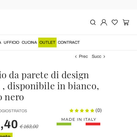
A
UFFICIO
CUCINA
OUTLET
CONTRACT
Prec
Succ
o da parete di design
 , disponibile in bianco,
o nero
(0)
GIOSTRATOS
,40
€ 163,00
onto