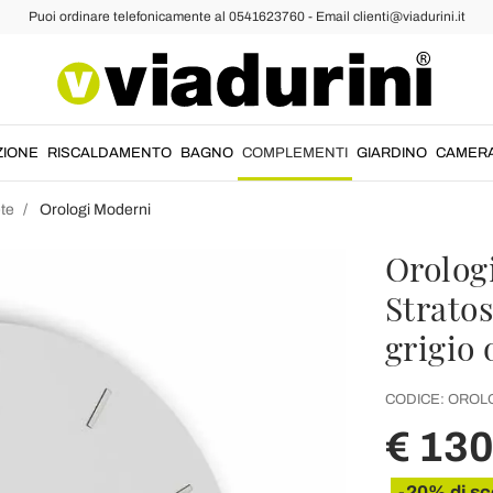
Puoi ordinare telefonicamente al 0541623760 - Email clienti@viadurini.it
ZIONE
RISCALDAMENTO
BAGNO
COMPLEMENTI
GIARDINO
CAMER
ete
Orologi Moderni
Orologi
Stratos
grigio 
CODICE:
OROLO
€ 130
-20% di sc