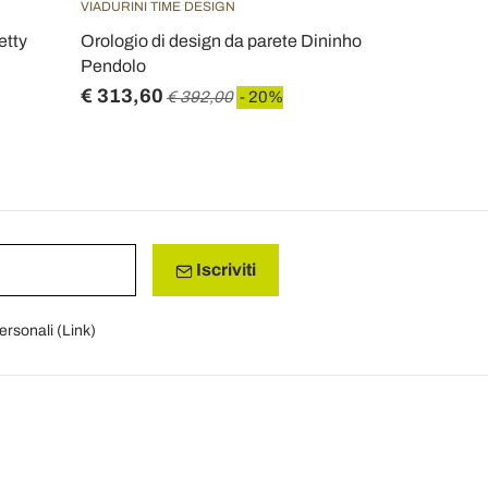
VIADURINI TIME DESIGN
VIADURINI TI
etty
Orologio di design da parete Dininho
Orologio d
Pendolo
X3
€ 313,60
€ 154,40
€ 392,00
- 20%
Iscriviti
personali (
Link
)