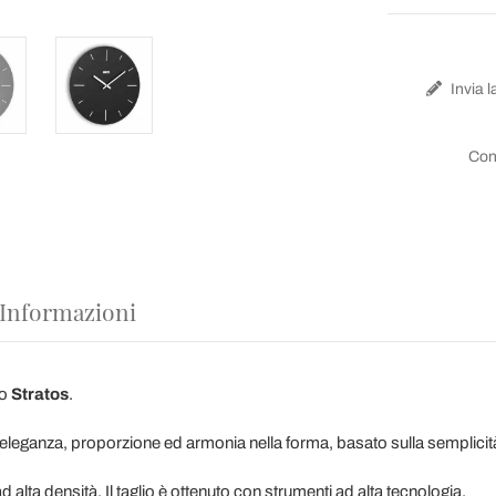
Invia l
Con
 Informazioni
lo
Stratos
.
leganza, proporzione ed armonia nella forma, basato sulla semplicità de
alta densità. Il taglio è ottenuto con strumenti ad alta tecnologia.