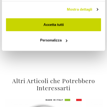
Mostra dettagli
La tua merce viaggia
Accetta tutti
assicurata in tutto il Mondo.
Personalizza
Altri Articoli che Potrebbero
Interessarti