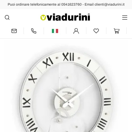
Puoi ordinare telefonicamente al 0541623760 - Email clienti@viadurini.it
Indietro
Prec
Succ
Orologio da muro Betty Grande, made
in Italy