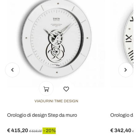
VIADURINI TIME DESIGN
Orologio di design Step da muro
Orologio da
€ 415,20
€ 342,40
- 20%
€ 519,00
€ 4