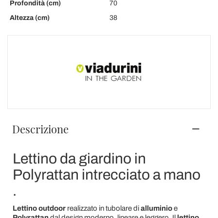
Profondità (cm)
70
Altezza (cm)
38
Descrizione
Lettino da giardino in
Polyrattan intrecciato a mano
.
Lettino outdoor
realizzato in tubolare di
alluminio
e
Polyrattan
dal design moderno, lineare e leggero. Il
lettino