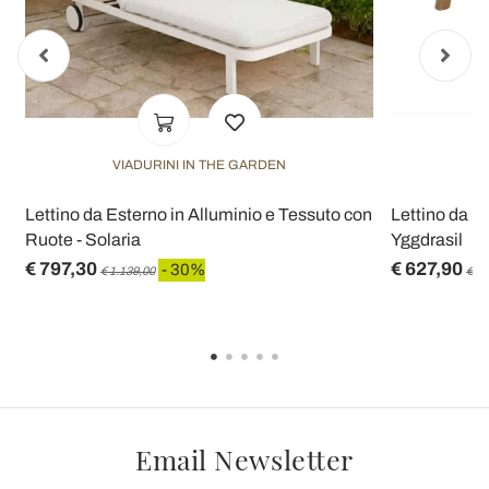
VIADURINI IN THE GARDEN
V
Lettino da Esterno in Alluminio e Tessuto con
Lettino da E
Ruote - Solaria
Yggdrasil
€ 797,30
€ 627,90
- 30%
€ 1.139,00
€ 89
Email Newsletter