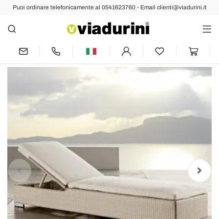
Puoi ordinare telefonicamente al 0541623760 - Email clienti@viadurini.it
Indietro
Prec
Succ
Lettino da Giardino in Polyrattan
Intrecciato a Mano – Experia