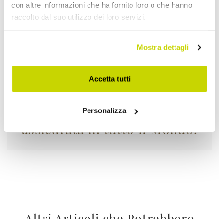
con altre informazioni che ha fornito loro o che hanno
raccolto dal suo utilizzo dei loro servizi.
Mostra dettagli
Accetta tutti
La tua merce viaggia
Personalizza
assicurata in tutto il Mondo.
Altri Articoli che Potrebbero