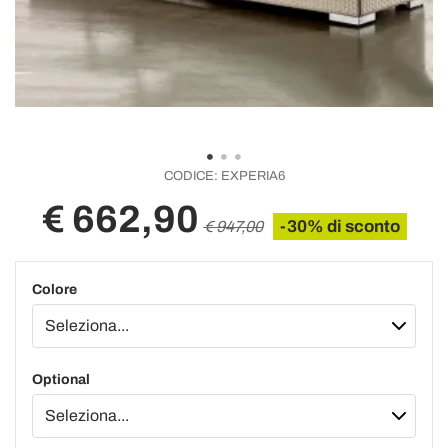
CODICE:
EXPERIA6
€ 662,90
-30% di sconto
€ 947,00
Colore
Optional