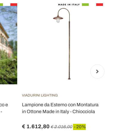
VIADURINI LIGHTING
VIADURINI LI
co e
Lampione da Esterno con Montatura
Lampione Al
 -
in Ottone Made in Italy - Chiocciola
Alluminio An
Elric
€ 1.612,80
€ 652,80
€ 2.016,00
- 20%