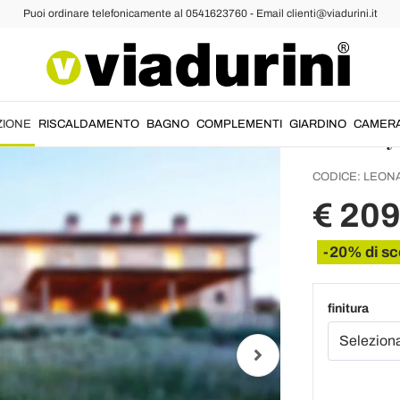
Puoi ordinare telefonicamente al 0541623760 - Email clienti@viadurini.it
Lampioni e Faretti
Lampio
Allumi
in Ital
ZIONE
RISCALDAMENTO
BAGNO
COMPLEMENTI
GIARDINO
CAMER
CODICE:
LEONA
€ 209
-20% di sc
finitura