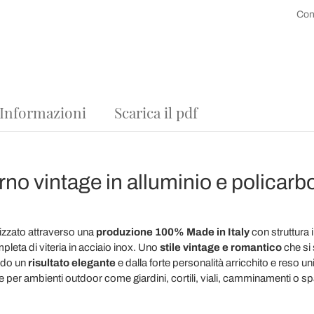
Con
 Informazioni
Scarica il pdf
no vintage in alluminio e policar
lizzato attraverso una
produzione 100% Made in Italy
con struttura 
pleta di viteria in acciaio inox. Uno
stile vintage e romantico
che si
ndo un
risultato elegante
e dalla forte personalità arricchito e reso un
ale per ambienti outdoor come giardini, cortili, viali, camminamenti o s