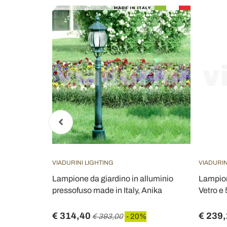
VIADURINI LIGHTING
VIADURIN
iardino in
Lampione da giardino in alluminio
Lampion
o Sabbiato -
pressofuso made in Italy, Anika
Vetro e 
€ 314,40
€ 239
€ 393,00
- 20%