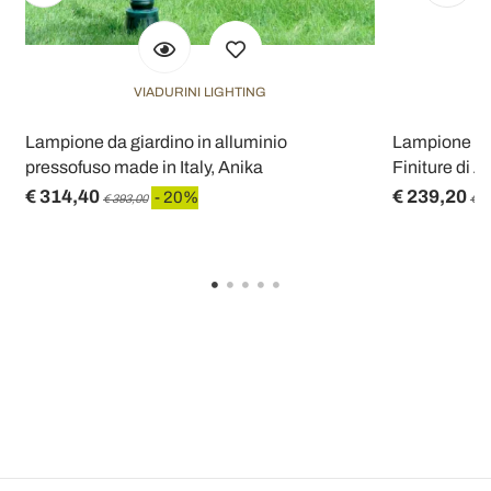
VIADURINI LIGHTING
o
Lampione da giardino in alluminio
Lampione Alt
pressofuso made in Italy, Anika
Finiture di A
€ 314,40
€ 239,20
- 20%
€ 393,00
€ 2