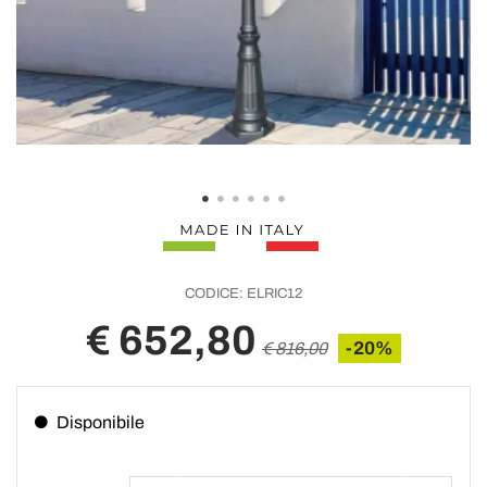
CODICE:
ELRIC12
€ 652,80
-20%
€ 816,00
Disponibile