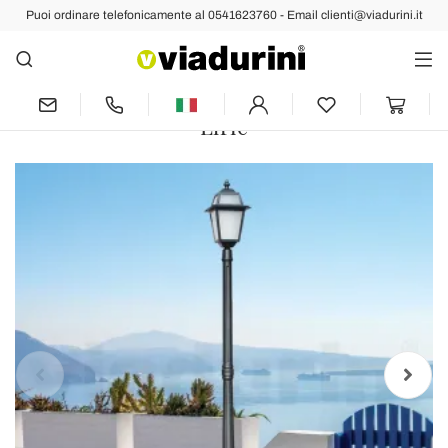
Puoi ordinare telefonicamente al 0541623760 - Email clienti@viadurini.it
Indietro
Prec
Succ
Lampione Alto 214 cm da Giardino in
Alluminio Antracite e Vetro Sabbiato -
Elric