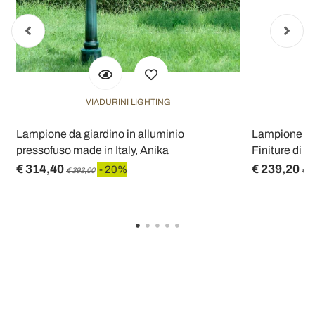
VIADURINI LIGHTING
o
Lampione da giardino in alluminio
Lampione Alt
pressofuso made in Italy, Anika
Finiture di A
€ 314,40
€ 239,20
- 20%
€ 393,00
€ 2