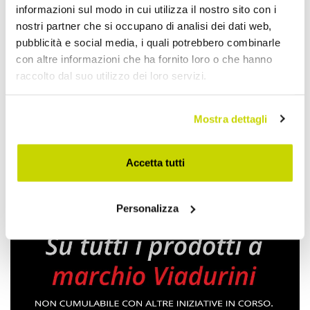
informazioni sul modo in cui utilizza il nostro sito con i
nostri partner che si occupano di analisi dei dati web,
pubblicità e social media, i quali potrebbero combinarle
Lampioni e Faretti
con altre informazioni che ha fornito loro o che hanno
raccolto dal suo utilizzo dei loro servizi.
Mostra dettagli
Accetta tutti
Personalizza