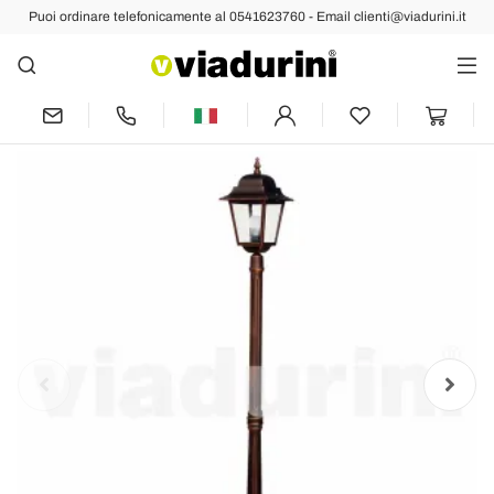
Puoi ordinare telefonicamente al 0541623760 - Email clienti@viadurini.it
Indietro
Prec
Succ
Lampione da giardino classico in
alluminio fatto in Italia, Aquilina