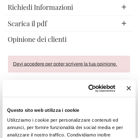
Richiedi Informazioni
Scarica il pdf
Opinione dei clienti
Devi accedere per poter scrivere la tua opinione.
Aggiungi alla Wish List
Questo sito web utilizza i cookie
Invia la tua opinione su questo prodotto
Stampa
Utilizziamo i cookie per personalizzare contenuti ed
annunci, per fornire funzionalità dei social media e per
Condividi
analizzare il nostro traffico. Condividiamo inoltre