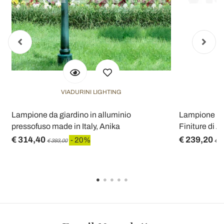
VIADURINI LIGHTING
Lampione da giardino in alluminio
Lampione Alt
pressofuso made in Italy, Anika
Finiture di A
€ 314,40
€ 239,20
- 20%
€ 393,00
€ 2