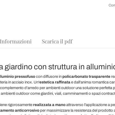
Con
 Informazioni
Scarica il pdf
 giardino con struttura in alluminio
lluminio pressofuso
con diffusore in
policarbonato trasparente
re
teria in acciaio inox. Un'
estetica raffinata
e dall'anima romantica cara
 complemento d'arredo per ambienti outdoor una soluzione perfetta 
r ambienti outdoor come giardini, viali, camminamenti o spazi contract 
viene rigorosamente
realizzata a mano
attraverso l'applicazione a pen
tamento anticorrosivo
per massimizzare la resistenza del prodotto ai