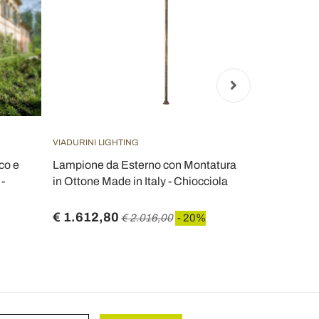
VIADURINI LIGHTING
VIADURINI LI
co e
Lampione da Esterno con Montatura
Lampione da
 -
in Ottone Made in Italy - Chiocciola
Vetro e Allu
Alchimista
€ 1.612,80
€ 897,60
€ 2.016,00
- 20%
€