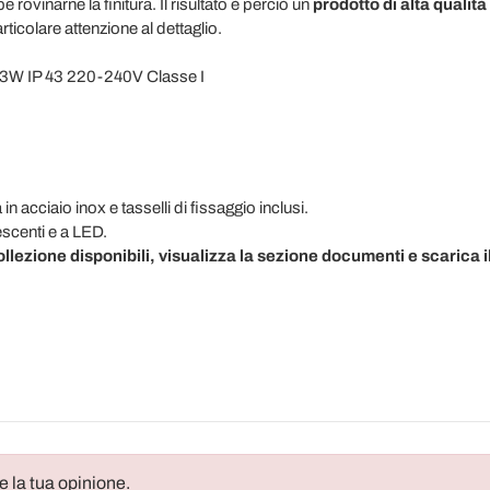
rovinarne la finitura. Il risultato è perciò un
prodotto di alta qualità
rticolare attenzione al dettaglio.
23W IP 43 220-240V Classe I
a in acciaio inox e tasselli di fissaggio inclusi.
scenti e a LED.
collezione disponibili, visualizza la sezione documenti e scarica i
e la tua opinione.