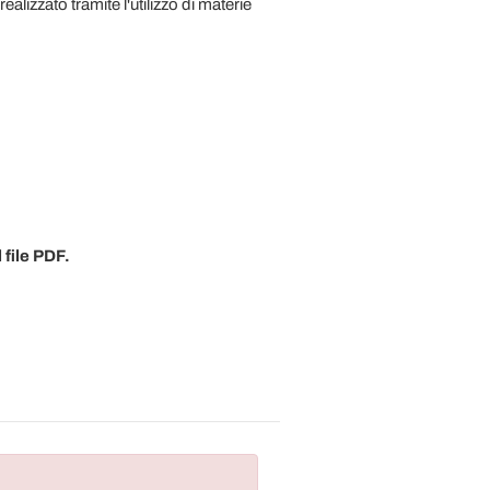
realizzato tramite l'utilizzo di materie
l file PDF.