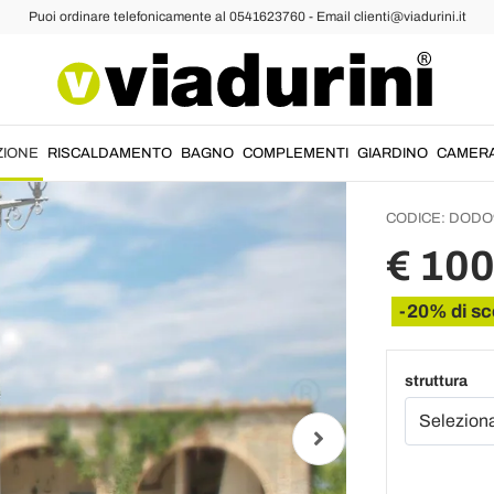
Puoi ordinare telefonicamente al 0541623760 - Email clienti@viadurini.it
Lampioni e Faretti
Lampio
Vintag
Made i
ZIONE
RISCALDAMENTO
BAGNO
COMPLEMENTI
GIARDINO
CAMER
CODICE:
DODO
€ 10
-20% di sc
struttura