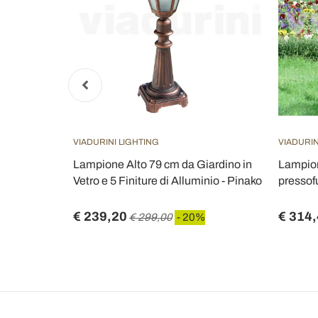
VIADURINI LIGHTING
VIADURIN
 252 cm in
Lampione Alto 79 cm da Giardino in
Lampion
so -
Vetro e 5 Finiture di Alluminio - Pinako
pressofu
€ 239,20
€ 314
0%
€ 299,00
- 20%