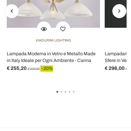
VIADURINI LIGHTING
Lampada Moderna in Vetro e Metallo Made
Lampadario i
in Italy Ideale per Ogni Ambiente - Carina
Sfere in Vet
€ 255,20
€ 296,00
- 20%
€ 319,00
€ 3