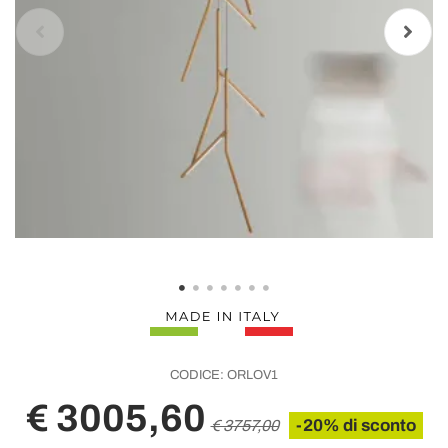
CODICE:
ORLOV1
€ 3005,60
-20% di sconto
€ 3757,00