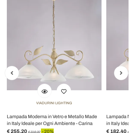
VIADURINI LIGHTING
Lampada Moderna in Vetro e Metallo Made
Lampada Mod
in Italy Ideale per Ogni Ambiente - Carina
in Italy Idea
€ 255,20
€ 182,40
- 20%
€ 319,00
€ 2