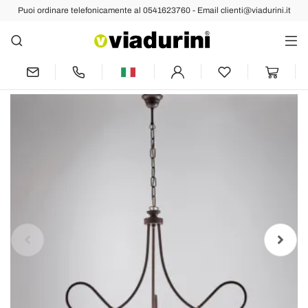
Puoi ordinare telefonicamente al 0541623760 - Email clienti@viadurini.it
Indietro
Prec
Succ
Lampadario in metallo e ceramica per
valorizzare gli interni – Eclisse