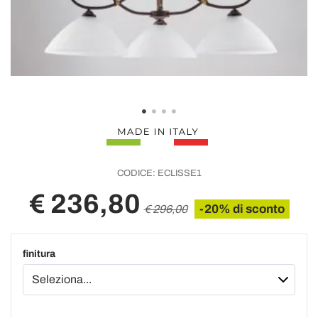
CODICE:
ECLISSE1
€ 236,80
-20% di sconto
€ 296,00
finitura