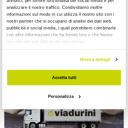
annunci, per fornire funzionalità dei social media e per
analizzare il nostro traffico. Condividiamo inoltre
informazioni sul modo in cui utilizza il nostro sito con i
nostri partner che si occupano di analisi dei dati web,
pubblicità e social media, i quali potrebbero combinarle
con altre informazioni che ha fornito loro o che hanno
raccolto dal suo utilizzo dei loro servizi.
Approfittane subito!
Mostra dettagli
Accetta tutti
Personalizza