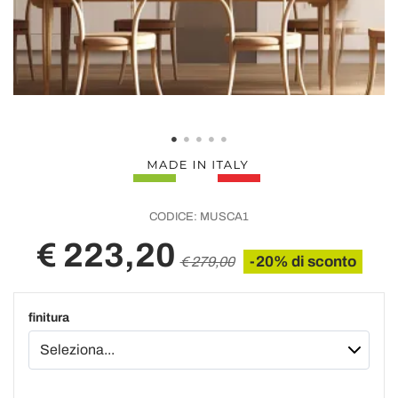
CODICE:
MUSCA1
€ 223,20
-20% di sconto
€ 279,00
finitura