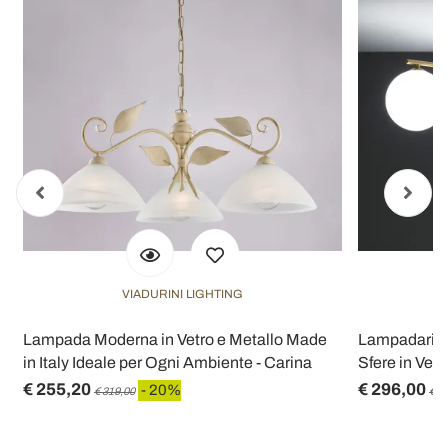
VIADURINI LIGHTING
Lampada Moderna in Vetro e Metallo Made
Lampadario i
in Italy Ideale per Ogni Ambiente - Carina
Sfere in Vet
€ 255,20
€ 296,00
- 20%
€ 319,00
€ 3