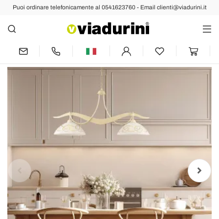
Puoi ordinare telefonicamente al 0541623760 - Email clienti@viadurini.it
Indietro
Prec
Succ
Lampadario in Metallo in Vetro 2 Luci
per Illuminazione Interni - Musca