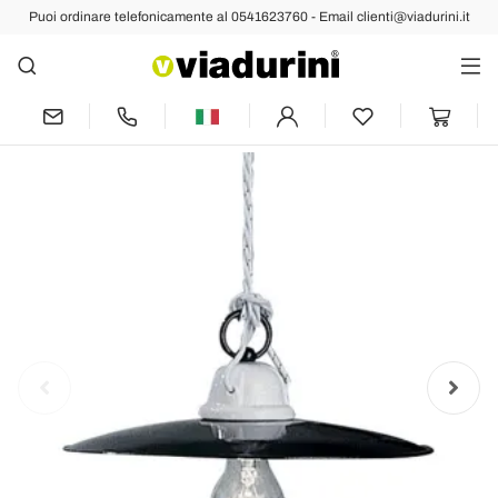
Puoi ordinare telefonicamente al 0541623760 - Email clienti@viadurini.it
Indietro
Prec
Succ
Lampada a sospensione design rustico
Ferroluce Potenza