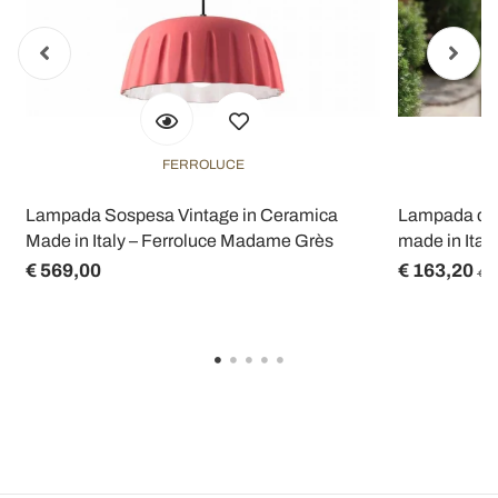
FERROLUCE
Lampada Sospesa Vintage in Ceramica
Lampada da p
Made in Italy – Ferroluce Madame Grès
made in Italy
€ 569,00
€ 163,20
€ 2