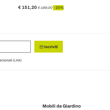
€ 151,20
€ 1.322,0
€ 189,00
- 20%
Iscriviti
personali (
Link
)
Mobili da Giardino