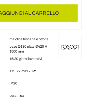
AGGIUNGI AL CARRELLO
maiolica toscana e ottone
base Ø130 plate Ø420 H
1500 mm
15/20 giorni lavorativi
1 x E27 max 70W
IP 20
ceramica