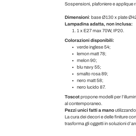
Sospensioni, plafoniere e applique ra
Dimensioni
: base Ø130 x plate Ø4
Lampadina adatta, non inclusa:
1 x E27 max 70W, IP20.
Colorazioni disponibili:
verde inglese 54;
lemon matt 78;
melon 90;
blu navy 55;
smalto rosa 89;
nero matt 58;
nero lucido 87.
Toscot
propone modelli per l’illumi
al contemporaneo.
Pezzi unici fatti a mano
utilizzando
La cura dei decori e delle finiture co
trasforma gli oggetti in soluzioni d’a