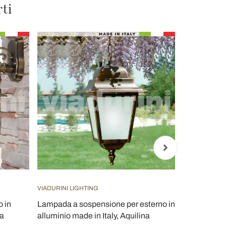
rti
VIADURINI LIGHTING
IL FANALE
 in
Lampada a sospensione per esterno in
Lampada a 
na
alluminio made in Italy, Aquilina
rustico Ø60 