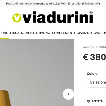
Puoi ordinare telefonicamente al 0541623760 - Email clienti@viadurini.it
Lampade a Sospensione Vintage
Lampad
ottone
Rossi -
ZIONE
RISCALDAMENTO
BAGNO
COMPLEMENTI
GIARDINO
CAMER
CODICE:
ROSSI
€ 380
Colore
QUANTITÀ