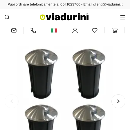
Puoi ordinare telefonicamente al 0541623760 - Email clienti@viadurini.it
Indietro
Prec
Succ
Faretto Rotondo a Led 2W per Esterno
in Acciaio Inox, 4 Pezzi - Mayor