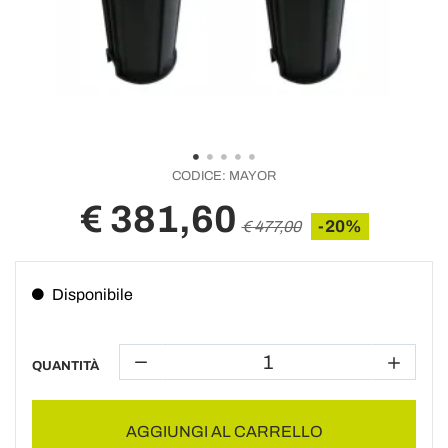
CODICE:
MAYOR
€ 381,60
-20%
€ 477,00
Disponibile
QUANTITÀ
AGGIUNGI AL CARRELLO