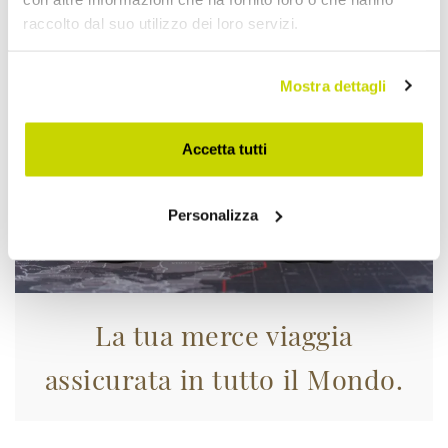
Approfittane subito!
raccolto dal suo utilizzo dei loro servizi.
Mostra dettagli
Accetta tutti
Personalizza
La tua merce viaggia
assicurata in tutto il Mondo.