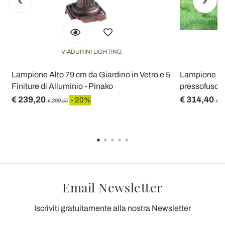
VIADURINI LIGHTING
Lampione Alto 79 cm da Giardino in Vetro e 5
Lampione da 
Finiture di Alluminio - Pinako
pressofuso m
€ 239,20
€ 314,40
- 20%
€ 299,00
€ 3
Email Newsletter
Iscriviti gratuitamente alla nostra Newsletter