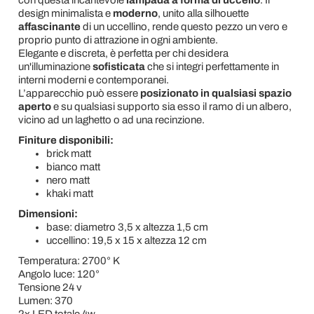
con questa incantevole
lampada a forma di uccello
. Il
design minimalista e
moderno
, unito alla silhouette
affascinante
di un uccellino, rende questo pezzo un vero e
proprio punto di attrazione in ogni ambiente.
Elegante e discreta, è perfetta per chi desidera
un'illuminazione
sofisticata
che si integri perfettamente in
interni moderni e contemporanei.
L’apparecchio può essere
posizionato in qualsiasi spazio
aperto
e su qualsiasi supporto sia esso il ramo di un albero,
vicino ad un laghetto o ad una recinzione.
Finiture disponibili:
brick matt
bianco matt
nero matt
khaki matt
Dimensioni:
base: diametro 3,5 x altezza 1,5 cm
uccellino: 19,5 x 15 x altezza 12 cm
Temperatura: 2700° K
Angolo luce: 120°
Tensione 24 v
Lumen: 370