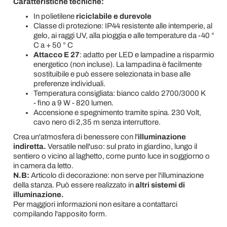
Caratteristiche tecniche:
In polietilene
riciclabile e durevole
Classe di protezione: IP44 resistente alle intemperie, al
gelo, ai raggi UV, alla pioggia e alle temperature da -40 °
C a + 50 ° C
Attacco E 27
: adatto per LED e lampadine a risparmio
energetico (non incluse). La lampadina è facilmente
sostituibile e può essere selezionata in base alle
preferenze individuali.
Temperatura consigliata: bianco caldo 2700/3000 K
- fino a 9 W - 820 lumen.
Accensione e spegnimento tramite spina. 230 Volt,
cavo nero di 2,35 m senza interruttore.
Crea un'atmosfera di benessere con l'
illuminazione
indiretta.
Versatile nell'uso: sul prato in giardino, lungo il
sentiero o vicino al laghetto, come punto luce in soggiorno o
in camera da letto.
N.B:
Articolo di decorazione: non serve per l'illuminazione
della stanza. Può essere realizzato in
altri sistemi di
illuminazione.
Per maggiori informazioni non esitare a contattarci
compilando l'apposito form.