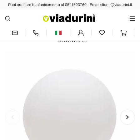
Puoi ordinare telefonicamente al 0541623760 - Email clienti@viadurini.it
Indietro
Prec
Succ
Lampada da Terra a Sfera Design
Moderno Colorato, Diverse Dimensioni
- Globostar