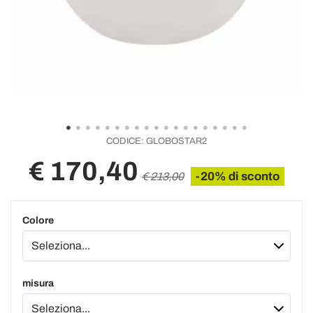
CODICE:
GLOBOSTAR2
€ 170,40
-20% di sconto
€ 213,00
Colore
misura