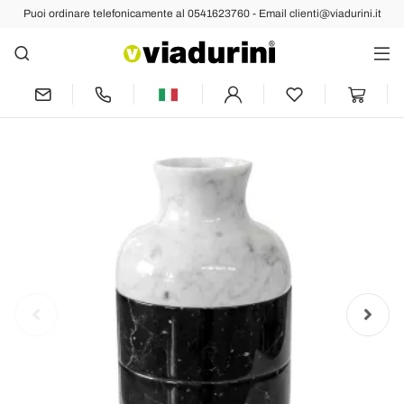
Puoi ordinare telefonicamente al 0541623760 - Email clienti@viadurini.it
Indietro
Prec
Succ
Vaso in Marmo Bianco di Carrara e Nero
Marquinia Design di Lusso - Calar