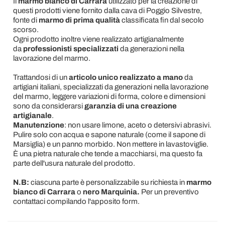
Il
marmo bianco di Carrara
utilizzato per la creazione di
questi prodotti viene fornito dalla cava di Poggio Silvestre,
fonte di
marmo di prima qualità
classificata fin dal secolo
scorso.
Ogni prodotto inoltre viene realizzato artigianalmente
da
professionisti specializzati
da generazioni nella
lavorazione del marmo.
Trattandosi di un
articolo unico realizzato a mano
da
artigiani italiani, specializzati da generazioni nella lavorazione
del marmo, leggere variazioni di forma, colore e dimensioni
sono da considerarsi
garanzia di una creazione
artigianale
.
Manutenzione
: non usare limone, aceto o detersivi abrasivi.
Pulire solo con acqua e sapone naturale (come il sapone di
Marsiglia) e un panno morbido. Non mettere in lavastoviglie.
È una pietra naturale che tende a macchiarsi, ma questo fa
parte dell'usura naturale del prodotto.
N.B:
ciascuna parte è personalizzabile su richiesta in
marmo
bianco di Carrara
o
nero Marquinia.
Per un preventivo
contattaci compilando l'apposito form.