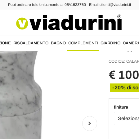
Puoi ordinare telefonicamente al 0541623760 - Email clienti@viadurini.it
Vaso D
di Car
Design
ZIONE
RISCALDAMENTO
BAGNO
COMPLEMENTI
GIARDINO
CAMER
CODICE:
CALA
€ 10
-20% di sc
finitura