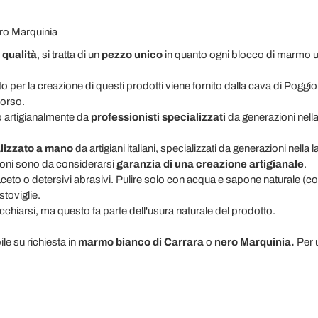
ro Marquinia
 qualità
, si tratta di un
pezzo unico
in quanto ogni blocco di marmo util
ato per la creazione di questi prodotti viene fornito dalla cava di Poggio
corso.
to artigianalmente da
professionisti specializzati
da generazioni nell
alizzato a mano
da artigiani italiani, specializzati da generazioni nell
ioni sono da considerarsi
garanzia di una creazione artigianale
.
aceto o detersivi abrasivi. Pulire solo con acqua e sapone naturale (co
toviglie.
chiarsi, ma questo fa parte dell'usura naturale del prodotto.
le su richiesta in
marmo bianco di Carrara
o
nero Marquinia.
Per 