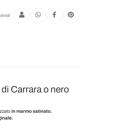
dividi
 di Carrara o nero
izzato
in marmo satinato.
ginale.