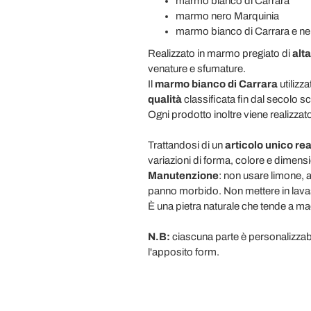
marmo bianco di Carrara
marmo nero Marquinia
marmo bianco di Carrara e ne
Realizzato in marmo pregiato di
alta
venature e sfumature.
Il
marmo bianco di Carrara
utilizz
qualità
classificata fin dal secolo s
Ogni prodotto inoltre viene realizza
Trattandosi di un
articolo unico re
variazioni di forma, colore e dimens
Manutenzione
: non usare limone, 
panno morbido. Non mettere in lavas
È una pietra naturale che tende a mac
N.B:
ciascuna parte è personalizzabi
l'apposito form.