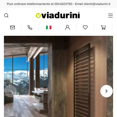
Puoi ordinare telefonicamente al 0541623760 - Email clienti@viadurini.it
Indietro
Prec
Succ
Termoarredo idraulico colorato Winter
made in Italy Scirocco H