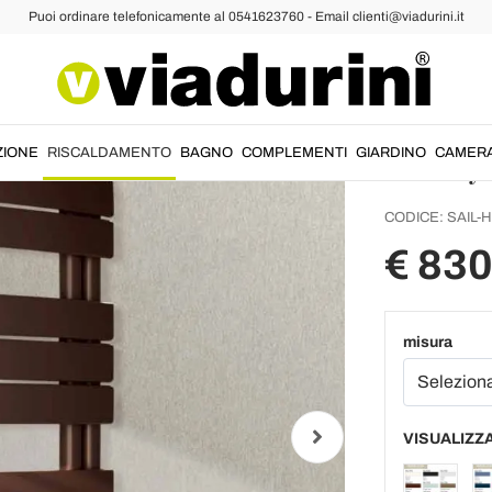
Puoi ordinare telefonicamente al 0541623760 - Email clienti@viadurini.it
Termoarredo Idraulico
Radiat
idrauli
Sail by
ZIONE
RISCALDAMENTO
BAGNO
COMPLEMENTI
GIARDINO
CAMER
CODICE:
SAIL-H
€ 830
misura
VISUALIZZA