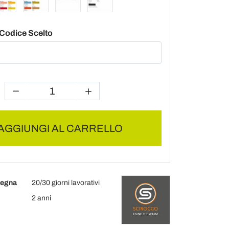
l Codice Scelto
AGGIUNGI AL CARRELLO
segna
20/30 giorni lavorativi
2 anni