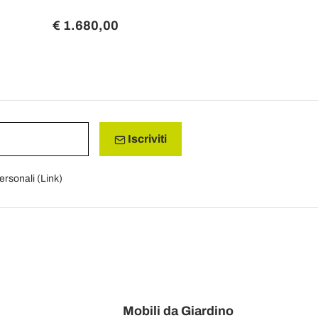
Watt - Otto
€ 1.680,00
€ 2.424,8
Iscriviti
personali (
Link
)
Mobili da Giardino