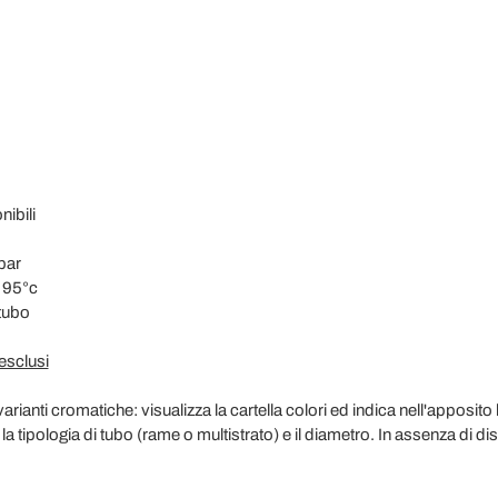
nibili
bar
 95°c
tubo
esclusi
rianti cromatiche: visualizza la cartella colori ed indica nell'apposito
a tipologia di tubo (rame o multistrato) e il diametro. In assenza di dis