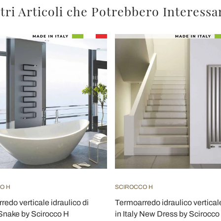
tri Articoli che Potrebbero Interessa
O H
SCIROCCO H
edo verticale idraulico di
Termoarredo idraulico vertica
Snake by Scirocco H
in Italy New Dress by Scirocco