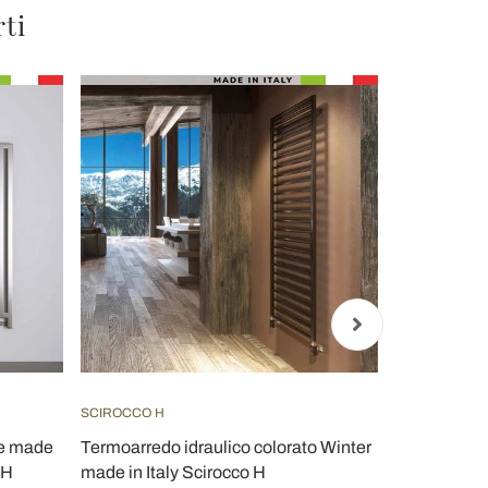
rti
SCIROCCO H
VIADURINI RA
le made
Termoarredo idraulico colorato Winter
Termoarred
 H
made in Italy Scirocco H
Moderno a P