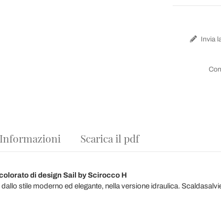
Invia l
Con
 Informazioni
Scarica il pdf
olorato di design Sail by Scirocco H
, dallo stile moderno ed elegante, nella versione idraulica. Scaldasalvi