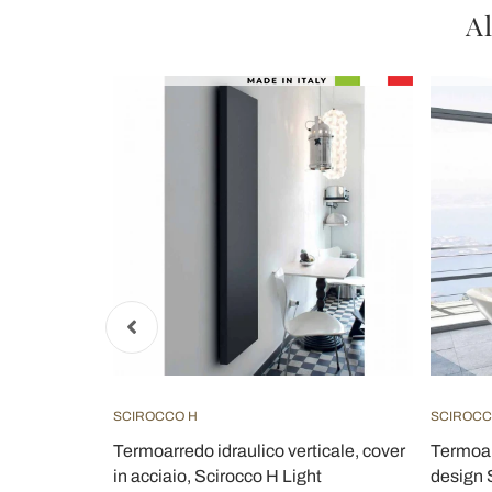
Al
SCIROCCO H
SCIROCC
sign
Termoarredo idraulico verticale, cover
Termoarr
 fino 840
in acciaio, Scirocco H Light
design 