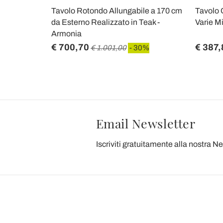
o in
Tavolo Rotondo Allungabile a 170 cm
Tavolo 
de in Italy
da Esterno Realizzato in Teak -
Varie Mi
Armonia
€ 700,70
€ 387,
 30%
€ 1.001,00
- 30%
Email Newsletter
Iscriviti gratuitamente alla nostra N