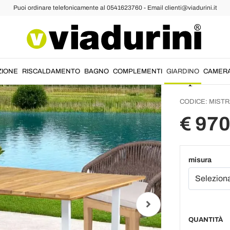
Puoi ordinare telefonicamente al 0541623760 - Email clienti@viadurini.it
 Giardino Teak e Legno
Tavolo
con Pi
Spazzol
ZIONE
RISCALDAMENTO
BAGNO
COMPLEMENTI
GIARDINO
CAMER
CODICE:
MISTR
€ 970
misura
QUANTITÀ