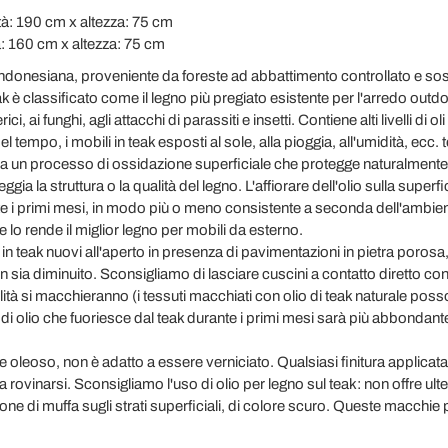
à: 190 cm x altezza: 75 cm
: 160 cm x altezza: 75 cm
indonesiana, proveniente da foreste ad abbattimento controllato e sos
lassificato come il legno più pregiato esistente per l'arredo outd
ci, ai funghi, agli attacchi di parassiti e insetti. Contiene alti livelli di 
l tempo, i mobili in teak esposti al sole, alla pioggia, all'umidità, ec
o a un processo di ossidazione superficiale che protegge naturalmente
a la struttura o la qualità del legno. L'affiorare dell'olio sulla superf
te i primi mesi, in modo più o meno consistente a seconda dell'ambiente 
e lo rende il miglior legno per mobili da esterno.
in teak nuovi all'aperto in presenza di pavimentazioni in pietra poros
n sia diminuito. Sconsigliamo di lasciare cuscini a contatto diretto con
tà si macchieranno (i tessuti macchiati con olio di teak naturale po
di olio che fuoriesce dal teak durante i primi mesi sarà più abbondant
e oleoso, non è adatto a essere verniciato. Qualsiasi finitura applicat
rovinarsi. Sconsigliamo l'uso di olio per legno sul teak: non offre ult
ione di muffa sugli strati superficiali, di colore scuro. Queste macchi