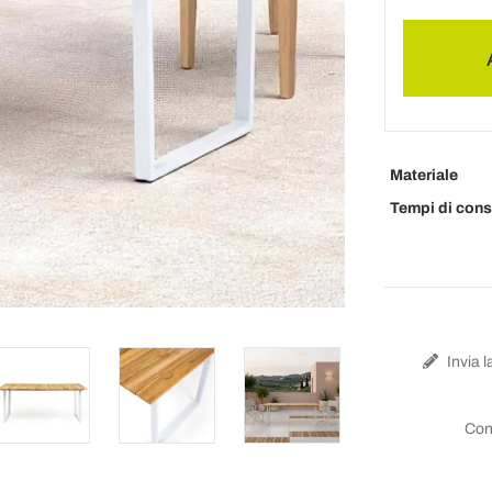
Materiale
Tempi di con
Invia l
Con