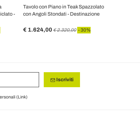
a
Tavolo con Piano in Teak Spazzolato
Tavolo Roto
clato -
con Angoli Stondati - Destinazione
Ceramica Th
- Pegaso
€ 1.624,00
€ 2.866,5
%
€ 2.320,00
- 30%
Iscriviti
personali (
Link
)