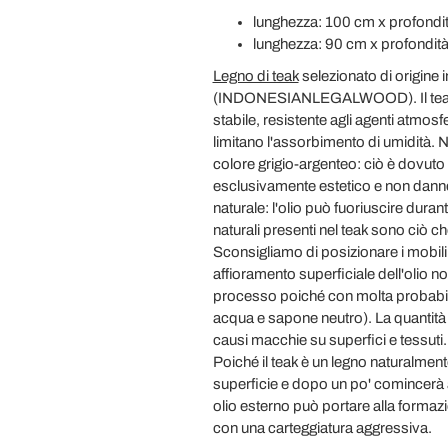
lunghezza: 100 cm x profondit
lunghezza: 90 cm x profondità
Legno di teak
selezionato di origine 
(INDONESIANLEGALWOOD). Il teak è c
stabile, resistente agli agenti atmosferi
limitano l'assorbimento di umidità. Ne
colore grigio-argenteo: ciò è dovut
esclusivamente estetico e non danneggi
naturale: l'olio può fuoriuscire duran
naturali presenti nel teak sono ciò ch
Sconsigliamo di posizionare i mobili 
affioramento superficiale dell'olio no
processo poiché con molta probabili
acqua e sapone neutro). La quantità 
causi macchie su superfici e tessuti.
Poiché il teak è un legno naturalment
superficie e dopo un po' comincerà a 
olio esterno può portare alla formaz
con una carteggiatura aggressiva.