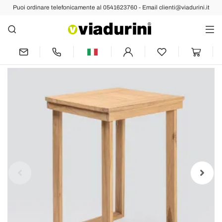
Puoi ordinare telefonicamente al 0541623760 - Email clienti@viadurini.it
Indietro
Prec
Succ
Tavolo Alto da Bar Realizzato in Teak
Naturale Spazzolato - Sponda