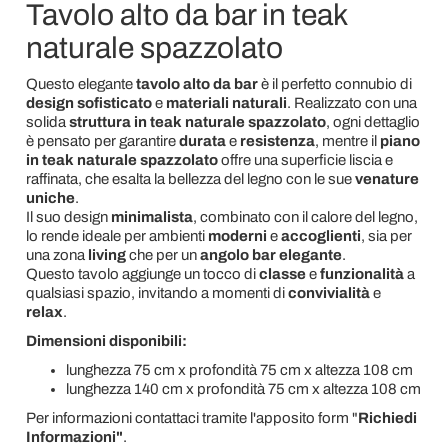
Tavolo alto da bar in teak
naturale spazzolato
Questo elegante
tavolo alto da bar
è il perfetto connubio di
design sofisticato
e
materiali naturali
. Realizzato con una
solida
struttura in teak naturale spazzolato
, ogni dettaglio
è pensato per garantire
durata
e
resistenza
, mentre il
piano
in teak naturale spazzolato
offre una superficie liscia e
raffinata, che esalta la bellezza del legno con le sue
venature
uniche
.
Il suo design
minimalista
, combinato con il calore del legno,
lo rende ideale per ambienti
moderni
e
accoglienti
, sia per
una zona
living
che per un
angolo bar elegante
.
Questo tavolo aggiunge un tocco di
classe
e
funzionalità
a
qualsiasi spazio, invitando a momenti di
convivialità
e
relax
.
Dimensioni disponibili:
lunghezza 75 cm x profondità 75 cm x altezza 108 cm
lunghezza 140 cm x profondità 75 cm x altezza 108 cm
Per informazioni contattaci tramite l'apposito form "
Richiedi
Informazioni"
.