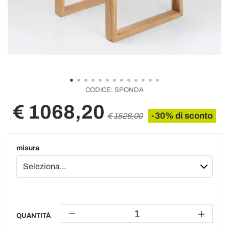
CODICE:
SPONDA
€ 1068,20
-30% di sconto
€ 1526,00
misura
QUANTITÀ