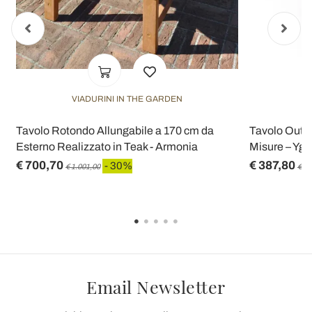
VIADURINI IN THE GARDEN
V
Tavolo Rotondo Allungabile a 170 cm da
Tavolo Outdo
Esterno Realizzato in Teak - Armonia
Misure – Ygg
€ 700,70
€ 387,80
- 30%
€ 1.001,00
€ 55
Email Newsletter